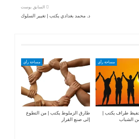
السابق بوست
د. محمد بغدادي يكتب | تغيير السلوك
مساحة رأي
مساحة رأي
فيظ طراف يكتب |
طارق الزملوط يكتب | من التطوع
من الشباب
إلى صنع القرار