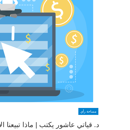
مساحة رأي
د. قياتي عاشور يكتب | ماذا تبيعنا ال