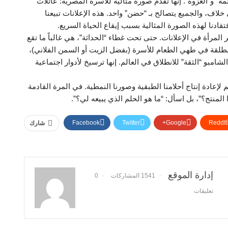
اللمة” و”العزوة”. إنها تقدم صورة مثالية للأسرة المصرية: عائلات
لاف، والجميع يتصالح بـ “حضن” واحد. هذه الإعلانات تبيعنا
قادنا لهذه الصورة المثالية بسبب إيقاع الحياة السريع.
 المرأة في الإعلانات. حتى تحت غطاء “الحداثة”، هي غالباً ما تقع
لمطلقة في طهي الطعام للأسرة (بفضل الزيت أو السمن الفلاني)،
شامبو “الثقة” للانطلاق في العالم. إنها ترسيخ لأدوار اجتماعية
لإعادة إنتاج أحلامنا الطبقية وصورنا النمطية. في المرة القادمة
ا المنتج؟”، بل اسأل: “ما هو الحلم الذي يبيعه لي؟”.
Facebook
Twitter
Google+
ReddIt
شارك
إدارة الموقع
1541 المشاركات
0
تعليقات