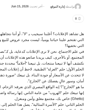
آخر تحديث
Jun 15, 2026
بواسطة
إدارة الموقع
0
هل تشاهد الإعلانات؟ أغلبنا سيجيب بـ “لا”، أو أننا نتجاهلها
التي تقتحم علينا حياتنا يومياً، ليست مجرد عروض للبيع وا
التي نخفيها؟
في علم الاجتماع، نحن لا نرى الإعلانات كدعاية، بل كـ”ن
المجتمع، أو بالأحرى، كيف يريدنا صانعو هذه الإعلانات أ
نكتشف أنها لا تبيعنا منتجات، بل تبيعنا “أحلاماً” محددة جداً
الحلم الأول: حلم “العزلة” الطبقية. لاحظ أن إعلانات المج
لا تتحدث عن الأسعار أو جودة البناء. بل تبيعك “صورة ذ
أمان، وسور عالٍ يفصلك عن “الخارج”.
ما هو “الخارج”؟ إنه الواقع المصري الذي نعرفه: الزحام،
إنها تبيعك حلم “الهروب” من عامة الناس. إنها رسالة واض
(Ghetto) خاص بك، مجتمع مغلق وآمن ومنعزل.
الحلم الثاني: حلم “الأسرة المثالية”. يصل هذا الحلم إل