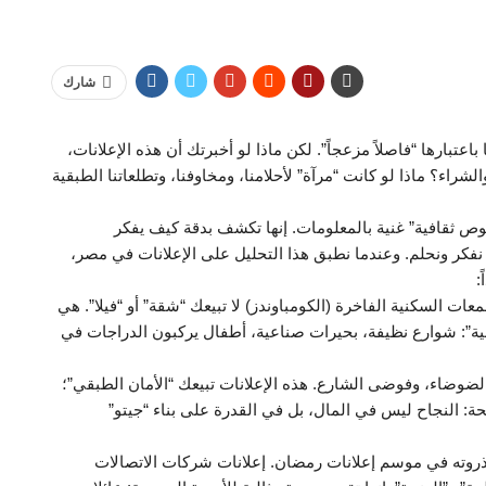
شارك
 باعتبارها “فاصلاً مزعجاً”. لكن ماذا لو أخبرتك أن هذه الإعلانات،
لشراء؟ ماذا لو كانت “مرآة” لأحلامنا، ومخاوفنا، وتطلعاتنا الطبقية
صوص ثقافية” غنية بالمعلومات. إنها تكشف بدقة كيف يفكر
ن نفكر ونحلم. وعندما نطبق هذا التحليل على الإعلانات في مصر،
:
معات السكنية الفاخرة (الكومباوندز) لا تبيعك “شقة” أو “فيلا”. هي
هنية”: شوارع نظيفة، بحيرات صناعية، أطفال يركبون الدراجات في
 الضوضاء، وفوضى الشارع. هذه الإعلانات تبيعك “الأمان الطبقي”؛
حة: النجاح ليس في المال، بل في القدرة على بناء “جيتو”
ى ذروته في موسم إعلانات رمضان. إعلانات شركات الاتصالات