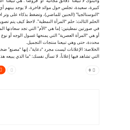
والبنوك لا تبيعنا “دقائق مجانية” أو “قروضاً”. هي تبيعنا “
كبيرة، سعيدة، تجلس حول موائد فاخرة، لا يوجد بينهم أي خ
“النوستالجيا” (الحنين للماضي)، وتضغط بذكاء على وتر افت
الحلم الثالث: حلم “المرأة النمطية”. لاحظ كيف يتم تصوير
في صورتين نمطيتين: إما هي “الأم” التي تجد سعادتها ا
أو هي “المرأة العصرية” التي يمنحها غسول الوجه أو نوع ال
محددة، حتى وهي تبيعنا منتجات التجميل.
الخلاصة: الإعلانات ليست مجرد “دعاية”، إنها “مصنع” ضخم 
التي تشاهد فيها إعلاناً، لا تسأل نفسك: “ما الذي يبيعه هذ
0