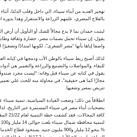
تهجير العديد من أبناء سيناء، الي داخل وقلب الدلتا، أثناء
بالفلاح المصري، علمهم الزراعة والاستقرار وهذا بدوره ا
ليثبت حمدان بما لا يدع مجالاً للشك أو التأويل أن أرض 
يقول، إن سيناء تحمل بصمات مصر، حضارة وثقافة وطابعًا 
واصفا إياها بأنها “مصر الصغرى”، لكونها امتدادًا وتصغيرً
لذلك أصبح ربط سيناء بالوطن الأب ودمجها في كيانه العضوي
للبقاء. والمواصلات والتصنيع والزراعة والتعمير هي أدو
يقول في كتابه عن سيناء قبل وفاته: “ليست مجرد صندوقً
مجازًا كما هى حقيقية”، في محاولة منه للحث علي تعمير
تتربص بمصر وشعبها.
انطلاقاً من ذلك؛ وضعت القيادة السياسية، تنمية سيناء على 
بتضحيات أبناء مصر في سيناء المستمرة عبر التاريخ، لذ
كافة الم