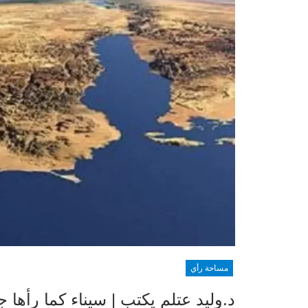
مساحة رأي
د.وليد عتلم يكتب | سيناء كما رأها