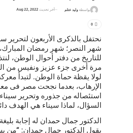
آخر تحديث
Aug 22, 2022
بواسطة
وليد عتلم
0
نحتفل بالذكرى الأربعون لتحرير سينا
شهر النصر؛ شهر رمضان المبارك،
للتاريخ من دفتر أحوال الوطن، لنت
مرة أخرى جزء عزيز ونفيس من الو
لولا يقظة حماة الوطن. لتبدأ معرك
الإرهاب، بعدما نجحت مصر فى معر
استئصاله من جذوره وتحرير سيناء م
السؤال، لماذا سيناء هي الهدف دائما
الدكتور جمال حمدان له إجابة بليغ
يقول الدكتور جمال حمدان: “من 