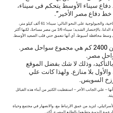
دفاع سيناء الأوسط يتحكم فى سيناء،
ط دفاع مصر الأخير”.
حمدان يستعرض في كتابه أهم الملامح الطبوغرافية، المناخية، والجيولوجية على النحو التالي: سيناء؛ 61 ألف كيلو متر،
حوالي 6% أو 1/6 من مساحة مصر، أو نحو 3 أمثال مساحة الدلتا. بالإختصار الشديد؛ سيناء 1/6 من مصر مساحةً، لكنها أكثر
يبلغ طول سواحل سيناء 700 كم من 2400 كم هي مجموع سواحل مصر.
لتأكيد، وذلك لا شك بفضل الموقع
الأول بلا منازع. ولهذا كانت علي
رزخ السويس.
نها – علي الجانب الأخر – استقطبت الكثير من أبناء هذه القبائل
ثة.
سرائيلي، لتزيد من عمق الارتباط مع، والانصهار في مجتمع وحياة
عوية البدوية وتطبعها بالطابع المصري أكثر.