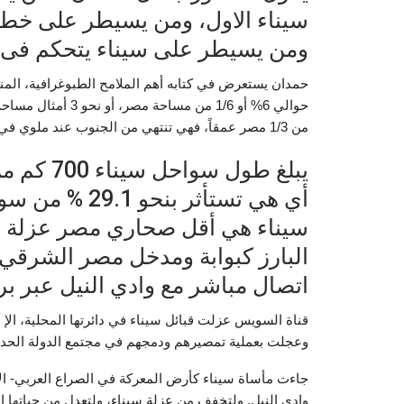
سيناء الاول، ومن يسيطر على خط 
ومن يسيطر على سيناء يتحكم فى خ
من 1/3 مصر عمقاً، فهي تنتهي من الجنوب عند ملوي في وسط محافظة أسيوط، أي أنها تتعمق حتي قلب الصعيد الأوسط.
أي هي تستأثر بنحو 29.1 % من سواحل مصر.
سيناء هي أقل صحاري مصر عزلة با
البارز كبوابة ومدخل مصر الشرقي و
اتصال مباشر مع وادي النيل عبر ب
قناة السويس عزلت قبائل سيناء في دائرتها المحلية، الإ أ
وعجلت بعملية تمصيرهم ودمجهم في مجتمع الدولة الحدي
جاءت مأساة سيناء كأرض المعركة في الصراع العربي- الأ
وادي النيل. ولتخفف من عزلة سيناء، ولتعدل من حياتها الر