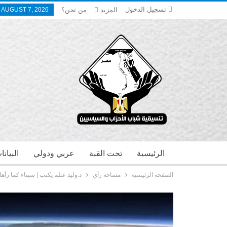
تسجيل الدخول
المزيد
من نحن؟
, AUGUST 7, 2026
الرئيسية
تحت القبة
عربي ودولي
البيان
الصفحة الرئيسية
مساحة رأي
د.وليد عتلم يكتب | سيناء كما رأه