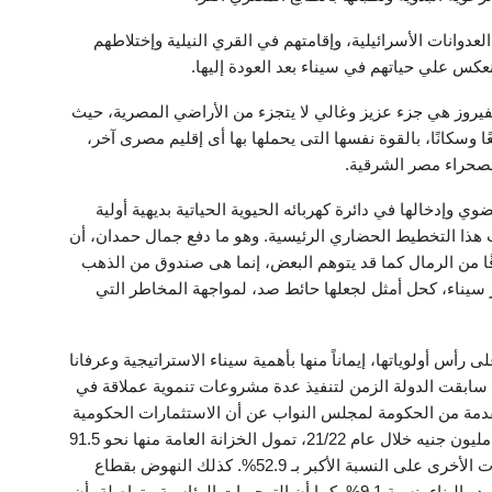
 العدوانات الأسرائيلية، وإقامتهم في القري النيلية وإختلاطهم
نعكس علي حياتهم في سيناء بعد العودة إليها.
الفيروز هي جزء عزيز وغالي لا يتجزء من الأراضي المصرية، حيث
وسكانًا، بالقوة نفسها التى يحملها بها أى إقليم مصرى آخر،
ا لصحراء مصر الشرقية.
 وإدخالها في دائرة كهربائه الحيوية الحياتية بديهية أولية
ات هذا التخطيط الحضاري الرئيسية. وهو ما دفع جمال حمدان، أن
ا من الرمال كما قد يتوهم البعض، إنما هى صندوق من الذهب
 سيناء، كحل أمثل لجعلها حائط صد، لمواجهة المخاطر التي
رأس أولوياتها، إيماناً منها بأهمية سيناء الاستراتيجية وعرفانا
ا سابقت الدولة الزمن لتنفيذ عدة مشروعات تنموية عملاقة في
جالات، فقد كشفت خطة التنمية لعام 21/22 المقدمة من الحكومة لمجلس النواب عن أن الاستثمارات الحكومية
لتنمية محافظة شمال سيناء بلغت حوالى 14 مليار و100 مليون جنيه خلال عام 21/22، تمول الخزانة العامة منها نحو 91.5
% بنحو 12 مليار و900 مليون جنيه. يستحوذ قطاع الخدمات الأخرى على النسبة الأكبر بـ 52.9%. كذلك النهوض بقطاع
الزراعة واستصلاح الأراضى بنسبة 17.2%، ثم قطاع التشييد والبناء بنسبة 9.1%. كما أن التوجيهات الرئاسية متواصلة بأن