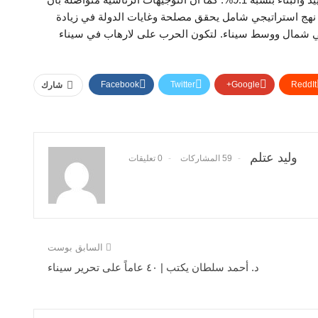
 نهج استراتيجي شامل يحقق مصلحة وغايات الدولة في زيادة
ة في شمال ووسط سيناء. لتكون الحرب على لارهاب في سيناء
Facebook
Twitter
Google+
ReddIt
شارك
وليد عتلم
59 المشاركات
0 تعليقات
السابق بوست
د. أحمد سلطان يكتب | ٤٠ عاماً على تحرير سيناء