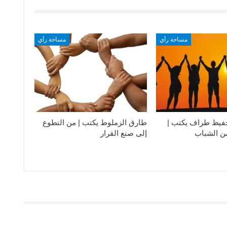
مساحة رأي
مساحة رأي
فيظ طراف يكتب |
طارق الزملوط يكتب | من التطوع
من الشباب
إلى صنع القرار