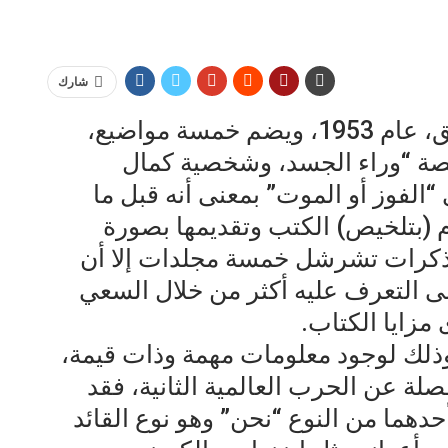
شارك
كتاب صادر عن مجملة الدنيا، دمشق، عام 1953، ويضم خمسة مواضيع،
 “وراء الجسد، وشخصية كمال
الفوز أو الموت” بمعنى أنه قبل ما
 (بتلخيص) الكتب وتقديمها بصورة
ذكرات تشرشل خمسة مجلدات إلا أن
ى التعرف عليه أكثر من خلال السعي
مزايا الكتاب.
وذلك لوجود معلومات مهمة وذات قيمة،
ة عن الحرب العالمية الثانية، فقد
دهما من النوع “نحن” وهو نوع القائد