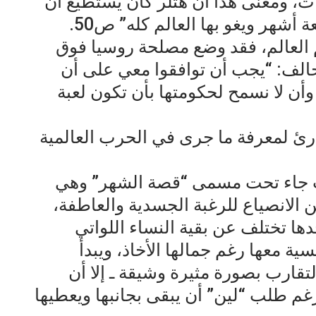
ات، ومعنى هذا أن هتلر كان يستطيع أن
 العالم، فقد وضع مصلحة روسيا فوق
حالف: “يجب أن توافقوا معي على أن
وأن لا نسمح لحكومتها بأن تكون لعبة
رئ لمعرفة ما جرى في الحرب العالمية
تاب جاء تحت مسمى “قصة الشهر” وهي
 الانصياع للرغبة الجسدية والعاطفة،
جدها تختلف عن بقية النساء اللواتي
ة معها رغم جمالها الأخاذ، ويبدأ
تقارب بصورة مثيرة وشيقة ـ إلا أن
م طلب “لين” أن يبقى بجانبها ويعطيها