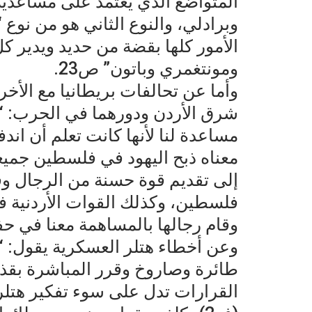
المتواضع الذي يعتمد على مساعديه 
وبرادلي، والنوع الثاني هو من نوع “
الأمور كلها بقضة من حديد ويدير ك
ومونتغمري وباتون” ص23.
وأما عن تحالفات بريطانيا مع الأخ
شرق الأردن ودورهما في الحرب: “و
مساعدة لنا لأنها كانت تعلم أن ان
معناه ذبح اليهود في فلسطين جميعا،
إلى تقديم قوة حسنة من الرجال وق
فلسطين، وكذلك القوات الأردنية فأ
وقام رجالها بالمساهمة معنا في ح
القرارات تدل على سوء تفكير هتلر