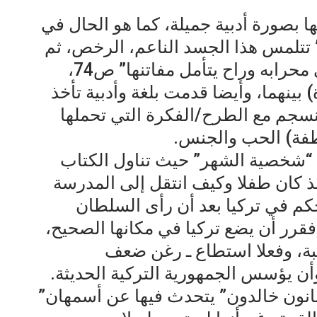
ا بصورة أدبية جميلة، كما هو الحال في
 تتلمس هذا الجسد الناعم، الرخص، ثم
انحنى فوقها كما ينحني الراهب في محرابه وراح يتأمل مفاتنها” ص74،
ينهما، وأيضا قدمت بلغة وأدبية تأخذ
ينسجم مع الطرح/الفكرة التي تحملها
اطفة) الحب والجنس.
 “شخصية الشهر” حيث تناول الكتاب
 كان طفلا وكيف انتقل إلى المدرسة
كم في تركيا بعد أن رأى السلطان
 فقرر أن يضع تركيا في مكانها الصحيح،
بة، وفعلا استطاع ـ رغن ضعف
أن يؤسس الجمهورية التركية الحديثة.
فنانون خالدون” يتحدث فيها عن أسمهان”