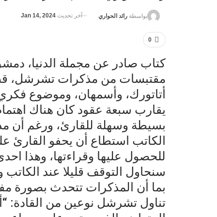
آخر تحديث
Jan 14, 2024
بواسطة
رائد الحواري
0
مقتبسات من مذكرات تشرشل، قصة
أتاتورك، وأسمهان، وموضوع فكري “
يقارب سبعة عقود كان هناك اهتمام
بسيطة وسهلة للقارئ، ورغم أن م
الكاتب استطاع أن يحفو القارئ عل
للحصول عليها وقراءتها، وهذا احدى 
سنحاول التوقف قليلا عند الكاتب 
بما أن المذكرات تتحدث بصورة مفصل
تناول تشرشل نوعين من القادة: “أح