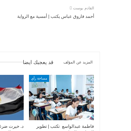
القادم بوست
أحمد فاروق عباس يكتب | أمسية مع الرواية
قد يعجبك ايضا
المزيد عن المؤلف
مساحة رأي
فاطمة عبدالواسع تكتب | تطوير
د. خيرت ضرغ