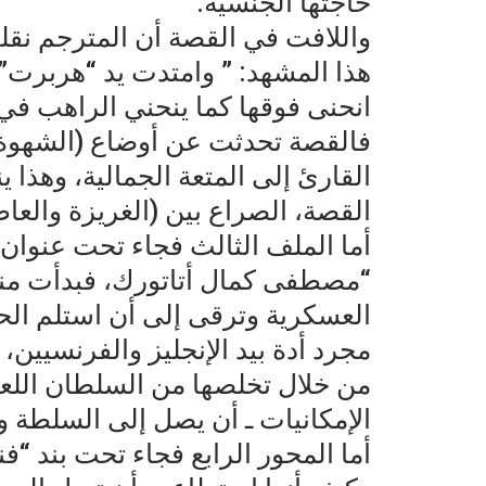
حاجتها الجنسية.
واللافت في القصة أن المترجم نقله
هذا المشهد: ” وامتدت يد “هربرت”
فالقصة تحدثت عن أوضاع (الشهوة) ب
القارئ إلى المتعة الجمالية، وهذا 
القصة، الصراع بين (الغريزة والع
أما الملف الثالث فجاء تحت عنوان
“مصطفى كمال أتاتورك، فبدأت منذ
العسكرية وترقى إلى أن استلم الح
مجرد أدة بيد الإنجليز والفرنسيين،
من خلال تخلصها من السلطان اللع
الإمكانيات ـ أن يصل إلى السلطة و
أما المحور الرابع فجاء تحت بند “