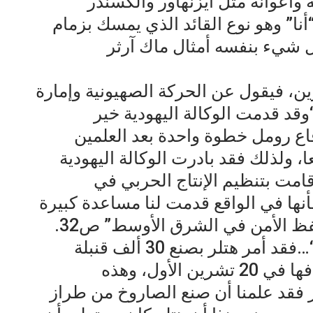
وأعوانه مثل ايزنهاور والكسندر
أنا” وهو نوع القائد الذي يمسك بزمام
ل شيء بنفسه أمثال ماك آرثر
رين، فيقول عن الحركة الصهيونية وإمارة
قد قدمت الوكالة اليهودية خير
دفاع رومل خطوة واحدة بعد العلمين
 ولذلك فقد بادرت الوكالة اليهودية
امت بتنظيم الإنتاج الحربي في
نها في الواقع قدمت لنا مساعدة كبيرة
فظ الأمن في الشرق الأوسط” ص32.
وعن أخطاء هتلر العسكرية يقول: “…فقد أمر هتلر بصنع 30 ألف قنبلة
طائرة وصاروخ وقرر المباشرة بقذفها في 20 تشرين الأول، وهذه
 فقد علمنا أن صنع الصاروخ من طراز