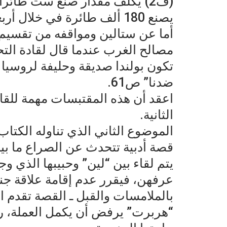
(ف2) يكلف مقدار صنع ست طائر
يصنع 180 ألف طائرة في خلال أربعة أشهر ويغو بها العالم كله” ص50.
أما عن ستالين ومواقفه من تقسيم
مصالح الغرب عندما قال لقادة الت
تكون بولندا صديقة وحليفة لروسيا 
ضدنا” ص61.
اعقد أن هذه المقتبسات مهمة للقا
الثانية.
الموضوع الثاني الذي تناوله الك
قصة أدبية تتحدث عن الصراع ما بين
يتم لقاء بين “لين” وحبيبها الذي و
عرفهن، فيقرر عدم إقامة علاقة جنسي
بالملامسات والقبل ـ القصة تقدم ال
“هربرت” يرفض أن يكمل العملة، رغ