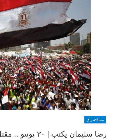
مساحة رأي
رضا سليمان يكتب | ٣٠ يونيو .. مقتل الضابط أبو شقرة