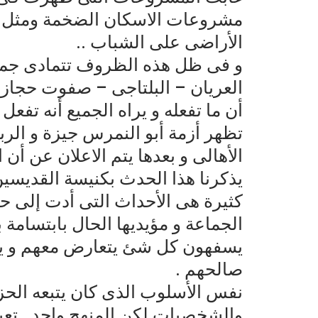
مشروعات الاسكان الضخمة ومثل م
الأراضى على الشباب ..
و فى ظل هذه الظروف تتمادى جماع
العريان – البلتاجى – صفوت حجازى 
أن ما تفعله و يراه الجميع أنه تفعل
تظهر أزمة أبو النمرس جيزة و الرب
الأهالى و بعدها يتم الاعلان عن أن
يذكرنا هذا الحدث بكنيسة القديسين قبل 
كثيرة هى الأحداث التى أدت إلى حالة
الجماعة و مؤيديها الحال بابتسامة ب
يسفهون كل شئ يتعارض معهم و يم
صالحهم .
نفس الأسلوب الذى كان يتبعه الحزب
والشخصيات لكن المنهج واحد . تعيي