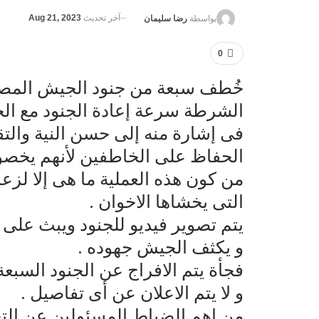
آخر تحديث
Aug 21, 2023
بواسطة
رضا سليمان
0
خُطف سبعة من جنود الجيش المص
الشرطة سرعة إعادة الجنود مع الح
فى إشارة منه إلى حسن النية والتق
الحفاظ على الخاطفين لأنهم يخصوه 
من كون هذه العملية ما هى إلا لز
التى يخشاها الاخوان .
يتم تصوير فيديو للجنود ويبث على 
و يكثف الجيش جهوده .
فجأة يتم الافراج عن الجنود السبعة
و لا يتم الاعلان عن أى تفاصيل .
من اهم الضباط المسئولين عن الت