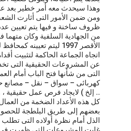
وهذا سيحدث معه أمر خطير بعد عدة
ومن ضمن الأمور التى أثارت الش
ظروف ساخنة و فيها يتم تعيين عد
من الجهادية السلفية وكان متهم
الأقصر 1997 ليتم تعيينه كمحافظ للأقصر التى تضمن ثلث أثار العالم.
اتجاه الجماعة الحاكمة لتثبيت أقد
عن المشروعات الحقيقية التى تخد
التى من شأنها فتح الباب أمام العم
كهربائى – سواق – نقل – مصانع 
.. إلخ ) لايجاد فرص عمل حقيقية 
كل هذه الأعداد الضخمة من العمال ب
بعضهم إلى طريق البلطجة للحصول
الذل أمام نظرة أولاده التى تطلب 
غابت المشروعات التى ظهرت فى بد