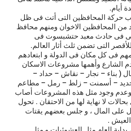
 أيام.
عب حركة المحافظين التى أتت فى ظل
د من المحافظين الاخوان ومنهم محافظ
ا فى فى حادث معبد حتشبسوت فى
امهم فى كل مكان فى الدولة و ابتعادهم
م الشارع وأهمها مشروعات الاسكان
ال ( بناء – نجار – نقاش – حداد –
حديد – أسمنت – زلط – رمل – مطاعم
، وعدم وجود مثل هذه المشروعات أصاب
حالات لا نهاية لها من الاحتقان . تحول
 على المال ، و جلس بعضهم يقتات
العيش .
اية العام مثل العشوئيات و مثل