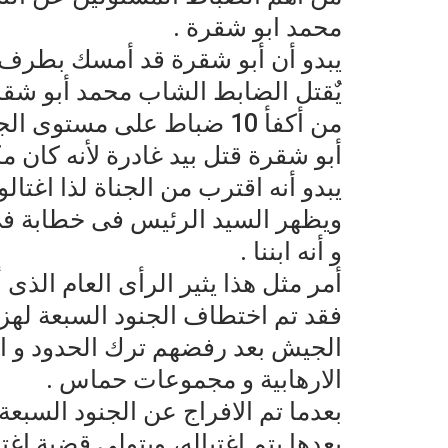
محمد ابو شقرة .
يبدو أن أبو شقرة قد أمسك بطرف 
يٌقتل الضابط الشاب محمد أبو شقر
من أكفأ 10 ضباط على مستوى الجمهورية.
أبو شقرة قتل بيد غادرة لأنه كان 
يبدو أنه اقترب من الجناة لذا اغتالوه
ويظهر السيد الرئيس فى خطابة فى 
و أنه ابننا .
أمر مثل هذا يثير الرأى العام الذى 
فقد تم اختطاف الجنود السبعة له
الجيش بعد رفضهم ترك الحدود و ال
الارهابية و مجموعات حماس .
بعدما تم الافراج عن الجنود السبع
بعدها يتم اغتياله، ويتولى قضية اغ