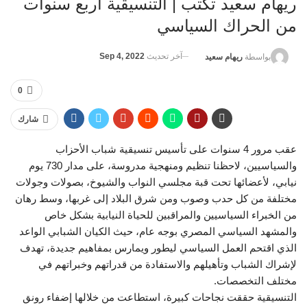
ريهام سعيد تكتب | التنسيقية أربع سنوات
من الحراك السياسي
آخر تحديث
Sep 4, 2022
بواسطة
ريهام سعيد
0
شارك
عقب مرور 4 سنوات على تأسيس تنسيقية شباب الأحزاب
والسياسيين، لاحظنا تنظيم ومنهجية مدروسة، على مدار 730 يوم
نيابي، لأعضائها تحت قبة مجلسي النواب والشيوخ، بصولات وجولات
مختلفة من كل حدب وصوب ومن شرق البلاد إلى غربها، وسط رهان
من الخبراء السياسيين والمراقبين للحياة النيابية بشكل خاص
والمشهد السياسي المصري بوجه عام، حيث الكيان الشبابي الواعد
الذي اقتحم العمل السياسي ليطور ويمارس بمفاهيم جديدة، تهدف
لإشراك الشباب وتأهيلهم والاستفادة من قدراتهم وخبراتهم في
مختلف التخصصات.
التنسيقية حققت نجاحات كبيرة، استطاعت من خلالها إضفاء رونق