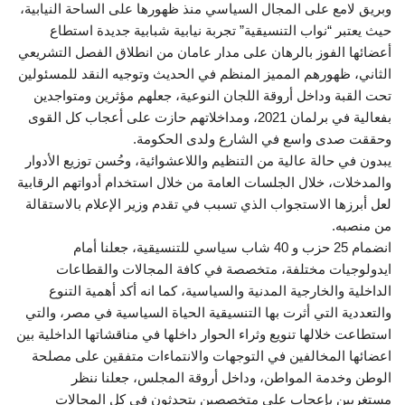
وبريق لامع على المجال السياسي منذ ظهورها على الساحة النيابية،
حيث يعتبر “نواب التنسيقية” تجربة نيابية شبابية جديدة استطاع
أعضائها الفوز بالرهان على مدار عامان من انطلاق الفصل التشريعي
الثاني، ظهورهم المميز المنظم في الحديث وتوجيه النقد للمسئولين
تحت القبة وداخل أروقة اللجان النوعية، جعلهم مؤثرين ومتواجدين
بفعالية في برلمان 2021، ومداخلاتهم حازت على أعجاب كل القوى
وحققت صدى واسع في الشارع ولدى الحكومة.
يبدون في حالة عالية من التنظيم واللاعشوائية، وحُسن توزيع الأدوار
والمدخلات، خلال الجلسات العامة من خلال استخدام أدواتهم الرقابية
لعل أبرزها الاستجواب الذي تسبب في تقدم وزير الإعلام بالاستقالة
من منصبه.
انضمام 25 حزب و 40 شاب سياسي للتنسيقية، جعلنا أمام
ايدولوجيات مختلفة، متخصصة في كافة المجالات والقطاعات
الداخلية والخارجية المدنية والسياسية، كما انه أكد أهمية التنوع
والتعددية التي أثرت بها التنسيقية الحياة السياسية في مصر، والتي
استطاعت خلالها تنويع وثراء الحوار داخلها في مناقشاتها الداخلية بين
اعضائها المخالفين في التوجهات والانتماءات متفقين على مصلحة
الوطن وخدمة المواطن، وداخل أروقة المجلس، جعلنا ننظر
مستغربين بإعجاب على متخصصين يتحدثون في كل المجالات