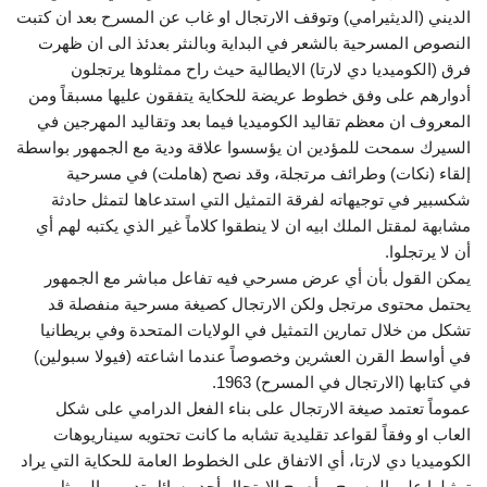
الديني (الديثيرامي) وتوقف الارتجال او غاب عن المسرح بعد ان كتبت
النصوص المسرحية بالشعر في البداية وبالنثر بعدئذ الى ان ظهرت
فرق (الكوميديا دي لارتا) الايطالية حيث راح ممثلوها يرتجلون
أدوارهم على وفق خطوط عريضة للحكاية يتفقون عليها مسبقاً ومن
المعروف ان معظم تقاليد الكوميديا فيما بعد وتقاليد المهرجين في
السيرك سمحت للمؤدين ان يؤسسوا علاقة ودية مع الجمهور بواسطة
إلقاء (نكات) وطرائف مرتجلة، وقد نصح (هاملت) في مسرحية
شكسبير في توجيهاته لفرقة التمثيل التي استدعاها لتمثل حادثة
مشابهة لمقتل الملك ابيه ان لا ينطقوا كلاماً غير الذي يكتبه لهم أي
أن لا يرتجلوا.
يمكن القول بأن أي عرض مسرحي فيه تفاعل مباشر مع الجمهور
يحتمل محتوى مرتجل ولكن الارتجال كصيغة مسرحية منفصلة قد
تشكل من خلال تمارين التمثيل في الولايات المتحدة وفي بريطانيا
في أواسط القرن العشرين وخصوصاً عندما اشاعته (فيولا سبولين)
في كتابها (الارتجال في المسرح) 1963.
عموماً تعتمد صيغة الارتجال على بناء الفعل الدرامي على شكل
العاب او وفقاً لقواعد تقليدية تشابه ما كانت تحتويه سيناريوهات
الكوميديا دي لارتا، أي الاتفاق على الخطوط العامة للحكاية التي يراد
تمثيلها على المسرح، وأصبح الارتجال أحد وسائل تدريب الممثل