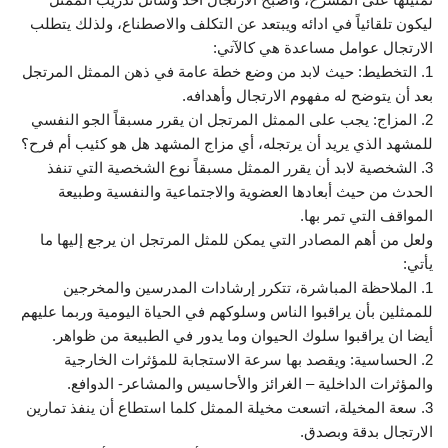
ليكون تلقائياً في ادائه ويبتعد عن التكلف والاصطناع، ولذلك يتطلب
الارتجال عوامل مساعدة هي كالآتي:
1. التخطيط: حيث لابد من وضع خطة عامة في ذهن الممثل المرتجل
بعد أن يتوضح له مفهوم الارتجال وأهدافه.
2. المزاج: يجب على الممثل المرتجل ان يقرر مسبقاً الجو النفسي
للمشهد الذي يريد أن يرتجله، أي مزاج المشهد هل هو كئيب أم فرح؟
3. الشخصية لابد أن يقرر الممثل مسبقاً نوع الشخصية التي تنفذ
الحدث من حيث أبعادها العضوية والاجتماعية والنفسية وطبيعة
المواقف التي تمر بها.
ولعل من أهم المصادر التي يمكن للمثل المرتجل ان يرجع إليها ما
يأتي:
1. الملاحظة المباشرة، تتكرر إرشادات المدرسين والمخرجين
للممثلين بأن يراقبوا الناس وسلوكهم في الحياة اليومية وربما عليهم
أيضا ان يراقبوا سلوك الحيوان وما يدور في الطبيعة من ظواهر.
2. الحساسية: ويقصد بها سرعة الاستجابة للمؤثرات الخارجية
والمؤثرات الداخلية – الغرائز والأحاسيس والمشاعر- الدوافع.
3. سعة المخيلة، اتسعت مخيلة الممثل كلما استطاع أن ينفذ تمارين
الارتجال بدقة وبصدق.