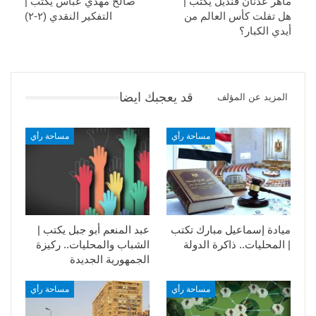
ماهر عدنان قنديل يكتب |
صالح مهدي عباس يكتب |
هل تفلت كأس العالم من
التفكير النقدي (٢-٢)
أيدي الكبار؟
قد يعجبك ايضا
المزيد عن المؤلف
مساحة رأي
مساحة رأي
ميادة إسماعيل مبارك تكتب
عبد المنعم أبو جبل يكتب |
| المحليات.. ذاكرة الدولة
الشباب والمحليات.. ركيزة
الجمهورية الجديدة
مساحة رأي
مساحة رأي