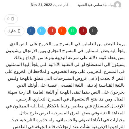
آخر تحديث
Nov 21, 2022
بواسطة
سامي عبد الحميد
0
شارك
يربط البعض من العاملين في المسرح بين الخروج على النص الذي
يلجأ إليه بعض الممثلين في المسرح التجاري وبين الارتجال ويشيدون
بمن يفعله كونه دلالة على سرعة البديهة ونوعا من الإبداع وبذلك
يسيئون الى المصطلح او الى التقنية الأدائية التي يلجأ إليها الممثلون
في المسرح التجريبي على وجه الخصوص، والملاحظ ان الخروج على
النص لا يحدث إلا في عروض المسرحيات التي تنطق باللهجة وليس
باللغة القياسية إذ تبقى اللغة الفصحى عصية على أولئك الذين
يخرجون على النص بينما تبقى اللهجة أو اللغة العامية الدارجة سهلة
المنال ومن هنا ينتج الاستسهال في المسرح التجاري-الرخيص.
الارتجال كمصطلح فني معاصر يرتبط بالابتكار يلجأ إليه الممثلون في
المعاهد الفنية وفي بعض الفرق المسرحية لغرض طرح بدائل
وخيارات في الأداء الصوتي والجسماني، وله جذوره التاريخية حيث
التراجيديا الإغريقية نشأت عند ارتجالات قائد الجوقة في الطقس