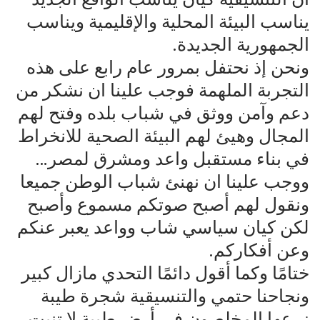
يناسب البيئة المحلية والإقليمية ويناسب
الجمهورية الجديدة.
ونحن إذ نحتفل بمرور عام رابع على هذه
التجربة الملهمة فوجب علينا ان نشكر من
دعم وآمن ووثق في شباب بلده وفتح لهم
المجال وهيئ لهم البيئة الصحية للانخراط
في بناء مستقبل واعد ومشرق لمصر…
ووجب علينا ان نهنئ شباب الوطن جميعا
ونقول لهم أصبح صوتكم مسموع وأصبح
لكن كيان سياسي شاب وواعد يعبر عنكم
وعن أفكاركم.
ختامًا وكما أقول دائمًا التحدي مازال كبير
ونجاحنا حتمي والتنسيقية شجرة طيبة
زرعها المخلصون في أرض طيبة لا تنبت