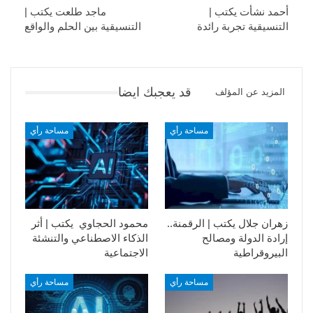
أحمد نشأت يكتب |
ماجد طلعت يكتب |
التنسيقية تجربة رائدة
التنسيقية بين الحلم والواقع
قد يعجبك ايضا
المزيد عن المؤلف
مساحة رأي
مساحة رأي
زهران جلال يكتب | الرقمنة..
محمود الحجاوي يكتب | أثر
إرادة الدولة ومصالح
الذكاء الاصطناعي والتنشئة
البيروقراطية
الاجتماعية
مساحة رأي
مساحة رأي