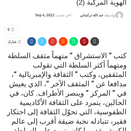
الهوية المركّبة (2)
آخر تحديث
Sep 4, 2022
بواسطة
عبد الله تركماني
0
شارك
كتب ” الاستشراق ” متهماً مثقف السلطة
ومتهماً أكثر السلطة التي تقولب
المثقفين، وكتب ” الثقافة والإمبريالية “،
مدافعا عن ” المثقف الآخر “، الذي يعيش
في ” المركز ” وينصر الأطراف. كان، في
الحالين، يتمرد على الثقافة الأكاديمية
الطقوسية، التي تحوّل الثقافة إلى احتكار
فقير، تتبادله نخبة ضيقة أقرب إلى عالم
الكهنة، بقدر ما كان يتمرد على السلطة