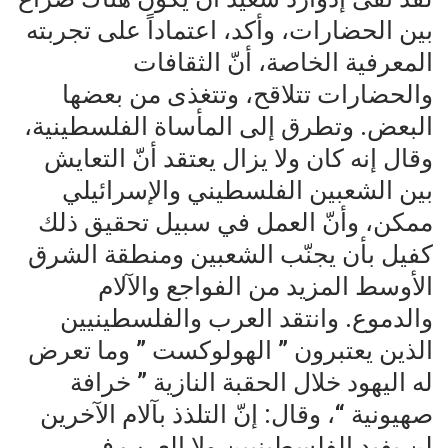
بين الحضارات، وأكد، اعتماداً على تجربته
المعرفية الخاصة، أنّ الثقافات
والحضارات تتلاقح، وتتغذى من بعضها
البعض. وتطرق إلى المأساة الفلسطينية،
وقال إنه كان ولا يزال يعتقد أنّ التعايش
بين الشعبين الفلسطيني والإسرائيلي
ممكن، وأنّ العمل في سبيل تحقيق ذلك
كفيل بأن يجنّب الشعبين ومنطقة الشرق
الأوسط المزيد من الفواجع والآلام
والدموع. وانتقد العرب والفلسطينيين
الذين يعتبرون ” الهولوكست ” وما تعرض
له اليهود خلال الحقبة النازية ” خرافة
صهيونية “، وقال: إنّ التلذذ بآلام الآخرين
لن يفيد الفلسطينيين ولا العرب في