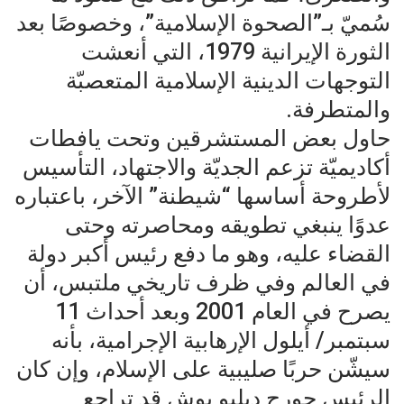
سُميّ بـ”الصحوة الإسلامية”، وخصوصًا بعد
الثورة الإيرانية 1979، التي أنعشت
التوجهات الدينية الإسلامية المتعصبّة
والمتطرفة.
حاول بعض المستشرقين وتحت يافطات
أكاديميّة تزعم الجديّة والاجتهاد، التأسيس
لأطروحة أساسها “شيطنة” الآخر، باعتباره
عدوًا ينبغي تطويقه ومحاصرته وحتى
القضاء عليه، وهو ما دفع رئيس أكبر دولة
في العالم وفي ظرف تاريخي ملتبس، أن
يصرح في العام 2001 وبعد أحداث 11
سبتمبر/ أيلول الإرهابية الإجرامية، بأنه
سيشّن حربًا صليبية على الإسلام، وإن كان
الرئيس جورج دبليو بوش قد تراجع