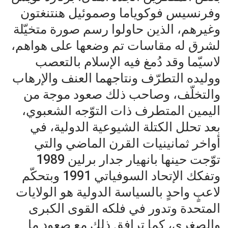
وفرنسيس فوكوياما وصموئيل هنتنغتون
وغيرهم، الذين حاولوا رسم صورة متخيّلة
لشرق له مقاسات تم وضعها على هواهم،
لاسيّما وقد دُمغ فيه الإسلام بالتعصب
ووليده التطرّف ونتاجهما العنف والإرهاب
والتخلّف، وصاحب ذلك صعود موجة من
اليمين المتطرف ذات التوّجه الشعبوي،
بعد تحلل الكتلة الشيوعية الدولية، في
أواخر ثمانينيات القرن الماضي والتي
توّجت حينها بانهيار جدار برلين 1989
وتفكك الإتحاد السوفياتي 1991 وبتحكّم
لاعبٍ واحدٍ بالسياسة الدولية هو الولايات
المتحدة وتدور في فلكه القوى الكبرى
والصغرى، كما ترافق ذلك مع صعود ما