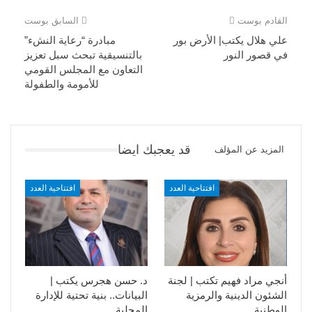
القادم بوست
السابق بوست
علي هلال يكتب| الأرض بور
مبادرة “رعاية النشء”
في قصور النور
بالتنسيقية تبحث سبل تعزيز
التعاون مع المجلس القومي
للأمومة والطفولة
قد يعجبك ايضا
المزيد عن المؤلف
افتتاحية العدد
افتتاحية العدد
أنجي مراد فهيم تكتب | لجنة
د. حسن هجرس يكتب |
الشئون الدينية والرمزية
البيانات.. بنية تحتية للإدارة
الوطنية
المحلية