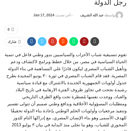
رجل الدولة
آخر تحديث
Jan 17, 2024
بواسطة
عبد الله الشريف
0
شارك
تقوم تنسيقية شباب الأحزاب والسياسيين بدور وطني فاعل في تنمية
الحياة السياسية في مصر، من خلال خطط وبرامج لاكتشاف ودعم
وتأهيل الشباب المصري ليكون قادرًا علي المساهمة في بناء الدولة
المصرية. فقد قام الشباب المصري في ثورة ٣٠ يونيو المجيدة بطرح
جدول أولويات الجمهورية الجديدة بالاشتراك مع قيادة سياسية
رشيدة نجحت في تجاوز ظروف الفترة الارهابية في تاريخ البلاد
والعباد، ووجدت نفسها مُضطرة تحت واقع الظرف التاريخي
ومتطلبات المسؤولية الأخلاقية وبدافع وطني صميم أن تتولى تفسير
وتنفيذ مرجعيات وأولويات الحلم الوطني بإعادة بناء الدولة تحقيقًا
للهدف الأسمى وهو بناء الإنسان المصري، مع إدراكها التام للدور
المحوري للشباب، وهو ما تجلى منذ البداية في بيان ٣ يوليو 2013