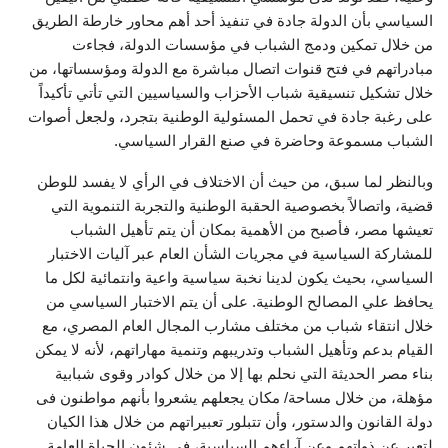
السياسي بأن الدولة جادة في تنفيذ أحد أهم محاور خارطة الطريق
من خلال تمكين ودمج الشباب في مؤسسات الدولة، فجاءت
مبادراتهم في فتح قنوات اتصال مباشرة مع الدولة ومؤسساتها، من
خلال تشكيل تنسيقية شباب الأحزاب والسياسيين التي تأتي تأكيداً
على رغبة جادة في تحمل المسئولية الوطنية بتجرد، ولجعل أصوات
الشباب مسموعة وحاضرة في صنع القرار السياسي.
وبالنظر لما سبق، من حيث أن الاختلاف في الرأي لا يفسد للوطن
قضية، واتصالاً بخصوصية الحقبة الوطنية والتجربة التنموية التي
تعيشها مصر، فأصبح من الأهمية بمكان أن يتم تأهيل الشباب
للمشاركة السياسية في مجريات الشأن العام عبر آليات الاختبار
السياسي، بحيث يكون لدينا نخبة سياسية واعية وانتمائية لكل ما
يحافظ علي المصالح الوطنية. على أن يتم الاختبار السياسي من
خلال انتقاء شباب من مختلف مشارب المجال العام المصري، مع
القيام بدعم وتأهيل الشباب وتدريبهم وتنمية مهاراتهم، لأنه لا يمكن
بناء مصر الحديثة التي نحلم بها إلا من خلال كوادر وقوى شبابية
مؤهلة، من خلال مساحة/ مكان يجعلهم يشعروا بأنهم مواطنون فى
دولة القانون والدستور، وأن تتبلور تعبيراتهم من خلال هذا الكيان
لتعبر عن ذواتهم وعن آراءهم السياسية، فى شئون الحياة العامة