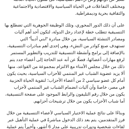
ومختلف التفاعلات في الحياة السياسية والاقتصادية والاجتماعية
والثقافية بحرية وديمقراطية.
على أن ذلك الدور المحوري، وتلك الوظيفة الجوهرية التي تضطلع بها
التنسيقية تتطلب خطة لإعداد رجل الدولة، لتكون أحد أهم آليات
ومصادر التنشئة السياسية، من خلال مبادرة “ابني أديباً” التي
تستهدف صنع كوادر من النشء، وهي إحدى أهم مبادرات التنسيقية،
بالإضافة إلى برامج وأنشطة التنسيقية للتدريب والتطوير المستمر
لرفع مهارات أعضائها، فضلًا عن أنه عند الحاجة إلى أعضاء جدد يتم
ذلك من خلال مجلس الأمناء مع الالتزام بمجموعة من القواعد، منها
ألا يزيد عضوية الشباب غير المنتمي للأحزاب السياسية، بحيث يكون
أمام كل عضو سياسي 2 من أعضاء الأحزاب؛ لتقوية الحياة الحزبية
في مصر، خاصةً وأن آليات انضمام الشباب غير المنتمي لأحزاب
يكون من خلال رقم التليفون والرابط الموجود على صفحة التنسيقية،
أما شباب الأحزاب يكون من خلال ترشيحات أحزابهم.
وبناءًا على نتائج عملية الاختيار السياسي لأعضاء التنسيقية من خلال
فرز المتقدمين، يتم بعد ذلك الدخول مباشرةً في عملية التأهيل عبر
لقاءات شخصية ودورات تدريبية على مدار 6 أشهر، وأخيراً يتم عملية