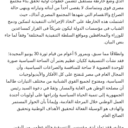
الذي وضع خارطة مستقبل تتضمن خطوات أولية تحقق بناء مجتمع
مصرى قوى ومتماسك لا يقصى أحداً من أبنائه وتياراته وينهى حالة
الصراع والانقسام التي شهدها المجتمع المصري آنذاك، حيث
اشتملت هذه الخارطة على “اتخاذ الإجراءات التنفيذية لتمكين ودمج
الشباب فى مؤسسات الدولة ليكون شريكاً فى القرار كمساعدين
للوزراء والمحافظين ومواقع السلطة التنفيذية المختلفة” وفقاً لما جاء
بنص البيان.
وانطلاقًا مما سبق، وبمرور 5 أعوام من قيام ثورة 30 يونيو المجيدة؛
فقد نشأت التنسيقية ككيان عظيم يعتبر أن الساحة السياسية صورة
للوحدة العضوية لا ساحة للمنافسة والصراعات السياسية، وأن
المجال العام في مصر مُنفتح على كل الأفكار والأيديولوجيات
السياسية، ومفتوح لجميع القوي الشبابية من مختلف التيارات طالما
أن مصلحة الوطن هي الغاية والمسار. وثقةً في دعوة السيد رئيس
الجمهورية إلى تنمية الحياة السياسية وإدراجها على أولويات أجندة
العمل الوطني خلال المرحلة القادمة، وإيماناً بأن الحوار المستمر
والهادف هو الوسيلة الفعالة لتحقيق الأهداف الوطنية وتحقيق
الصالح العام.
وعليه، فقد تولد لدى مؤسسي التنسيقية حالة عظمي من اليقين