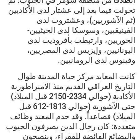
انطلاقاً من منطقة سومر في الجنوب. ثم
تحولت فيما بعد إلى عشتار لدى الأكاديين
(ثم الآشوريين)، وعشتروت لدى
الفينيقيين، وسوسكا لدى الحيثيين-
الحوريين، وارتبطت بأفروديت لدى
اليونانيين، وإيزيس لدى المصريين،
وفينوس لدى الرومانيين.
كانت المعابد مركز حياة المدينة طوال
التاريخ العراقي القديم منذ الامبراطورية
الأكادية (حوالي 2334-2150 قبل الميلاد)
حتى الآشورية (حوالي 1813-612 قبل
الميلاد) فصاعداً. وقد خدم المعبد وظائف
متعددة: كان رجال الدين يصرفون الحبوب
والبضائع الفائضة للفقراء، وينصحون