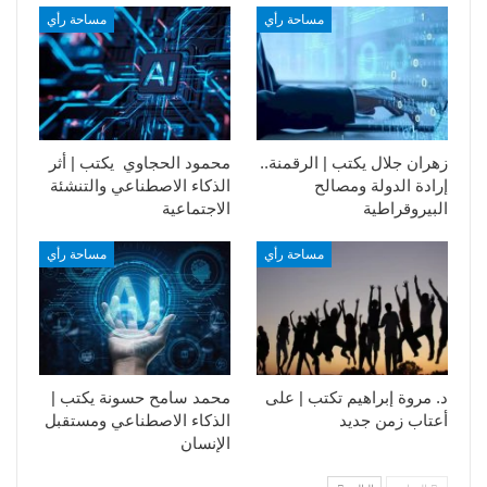
مساحة رأي
مساحة رأي
زهران جلال يكتب | الرقمنة..
محمود الحجاوي يكتب | أثر
إرادة الدولة ومصالح
الذكاء الاصطناعي والتنشئة
البيروقراطية
الاجتماعية
مساحة رأي
مساحة رأي
د. مروة إبراهيم تكتب | على
محمد سامح حسونة يكتب |
أعتاب زمن جديد
الذكاء الاصطناعي ومستقبل
الإنسان