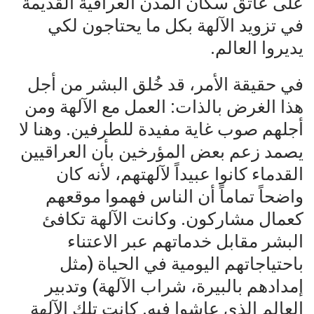
على عاتق سكان المدن العراقية القديمة
في تزويد الآلهة بكل ما يحتاجون لكي
يديروا العالم.
في حقيقة الأمر، قد خُلق البشر من أجل
هذا الغرض بالذات: العمل مع الآلهة ومن
أجلهم صوب غاية مفيدة للطرفين. وهنا لا
يصمد زعم بعض المؤرخين بأن العراقيين
القدماء كانوا عبيداً لآلهتهم، لأنه كان
واضحاً تماماً أن الناس فهموا موقعهم
كعمال مشاركون. وكانت الآلهة تكافئ
البشر مقابل خدماتهم عبر الاعتناء
باحتياجاتهم اليومية في الحياة (مثل
إمدادهم بالبيرة، شراب الآلهة) وتدبير
العالم الذي عاشوا فيه. كانت تلك الآلهة