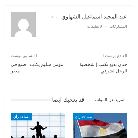
عبد المجيد اسماعيل الشهاوي
4
المشاركات
0 تعليقات
القادم بوست
السابق بوست
حنان بديع تكتب | شخصية
مؤمن سليم يكتب | صنع فى
الرجل لشرقي
مصر
قد يعجبك ايضا
المزيد عن المؤلف
مساحة رأي
مساحة رأي