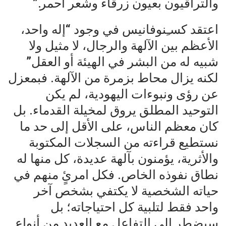
والتراقيون بعيون زرقاء وشعر أحمر.”
اعتقد كسـِنوفانيس في وجود “إله واحد،
الأعظم بين الآلهة والرجال، لا مثيل ولا
شبيه له من البشر في الهيئة أو العقل”
لكنه يزال محاط بزمرة من الآلهة. فبمعزل
عن رؤى ونبوءات اليهودية، لم يكن
التوحيد المطلق يروق لمخيلة القدماء. بل
كان معظم الناس، على الأقل إلى حد ما
نستطيع قراءته من السجلات المكتوبة
والأثرية، يؤمنون بآلهة عديدة، كل منها له
نطاق نفوذه الخاص. فكل امرئٍ منهم في
حياته الشخصية لا يكتفي بشخص آخر
واحد فقط لتلبية كل احتياجاته؛ بل
سيضطر إلى التفاعل مع العديد من أنواع