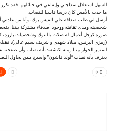
السهل استغلال سذاجتي وإيقاعي في حبائلهم، فقد تكرر
ما حدث بالأمس كان درسا قاسيا للنصاب.
أرسل لي طلب صداقة علي الفيس بوك، وأنا من عادتي أل
شخصيته ومدى ثقافته ووجود أصدقاء مشتركة بيننا. بفح
صوره كرجل أعمال له صلات بالبنوك وشخصيات بارزة، كم
(رمزي البرنس، ميلاد شهدي و شريف نسيم غالي)، فقبل
استمر الحوار بيننا ومنه اكتشفت أنه نصاب وأن صفحته 
يعترف بأنه نصاب “أولد فاشون” وأسذج ممن يحاول النصب
0