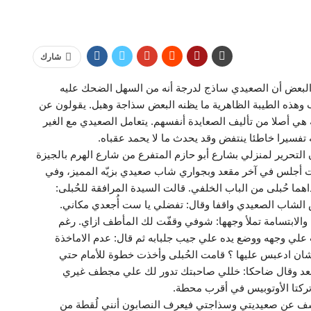
شارك
 البعض أن الصعيدي ساذج لدرجة أنه من السهل الضحك عليه
 وهذه الطيبة الظاهرية ما يظنه البعض سذاجة وهبل. يقولون عن
 هي أصلا من تأليف الصعايدة أنفسهم. يتعامل الصعيدي مع الغير
 تفسيرا خاطئا ينتفض وقد يحدث ما لا يحمد عقباه.
لتحرير لمنزلي بشارع أبو حازم المتفرع من شارع الهرم بالجيزة
لبشر كالعادة، كنت أجلس في آخر مقعد وبجواري شاب صعيدي بزيّه المميز، وفي
 حُبلى من الباب الخلفي. قالت السيدة المرافقة للحُبلى:
الشاب الصعيدي واقفا وقال: تفضلي يا ست أُجعدي مكاني.
الابتسامة تملأ وجهها: شوفي وقفّت لك المأطف ازاي. رغم
لي وجهه ووضع يده علي جيب جلبابه ثم قال: عدم الاماخذة
ادعبس عليها ؟ قامت الحُبلى وأخذت خطوة للأمام حتي
قعد وقال ضاحكا: خللي صاحبتك تدور لك علي مجطف غيري
ركتا الأوتوبيس في أقرب محطة.
شف عن صعيديتي وسذاجتي فيعرف النصابون أنني لُقطة من