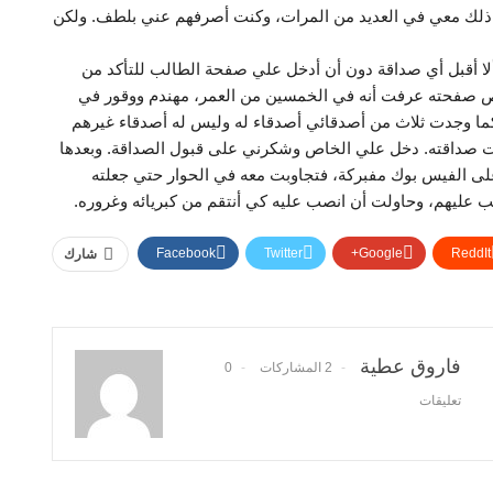
 ذلك معي في العديد من المرات، وكنت أصرفهم عني بلطف. ولكن
ا أقبل أي صداقة دون أن أدخل علي صفحة الطالب للتأكد من
ص صفحته عرفت أنه في الخمسين من العمر، مهندم ووقور في
ا وجدت ثلاث من أصدقائي أصدقاء له وليس له أصدقاء غيرهم
ت صداقته. دخل علي الخاص وشكرني على قبول الصداقة. وبعدها
على الفيس بوك مفبركة، فتجاوبت معه في الحوار حتي جعلته
 عليهم، وحاولت أن انصب عليه كي أنتقم من كبريائه وغروره.
Facebook
Twitter
Google+
ReddIt
شارك
فاروق عطية
2 المشاركات
0
تعليقات