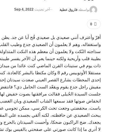
آخر تحديث
Sep 4, 2022
بواسطة
فاروق عطية
0
أقرّ وأعترف أنني صعيدي بل صعيدي قُح أبا عن جد. يظن
واستغفاله، وهم لا يعلمون أن الصعيدي جدع وطيب القلب
سذاجته النُكت ولا يعلمون أن معظم هذه النكت المتداولة
بطيبة قلب وأريحية ولكنه حينما يعي أن الآخر يفسر طيبته
ذات يوم في ستينات القرن الماضي كنت عائدا من ميدان ا
مستقلا الأوتوبيس رقم 8 وكان مكتظا با
إحدى المحطات بشارع القصر العيني صعدت سيدتان إحداهما
مفيش راجل جدع يقوم ويقعّد الست الحامل دي؟ فانتفض 
جلست السيدة الحُبلى فقالت مرافقتها بصوت خفيض لها و
انخفاض صوتها فقد سمعها الشاب الصعيدي وبان الغضب ع
ياست، محفضتي وجعت تحت الكرسي، ممكن تجومي عشان 
يبحث الصعيدي عن حافظته، لكنه ألقي بجسده علي الم
يجعدك. ضج الراكبون ضحكا، وأحست السيدتان بالحرج وت
لا أدري ما إذا كانت صورتي على صفحتي بالفيس بوك ت