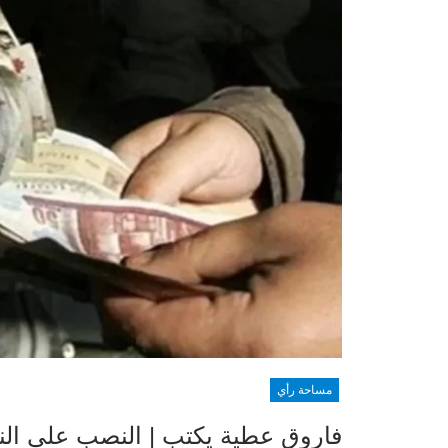
مساحة رأي
فاروق عطية يكتب | النصب على الن