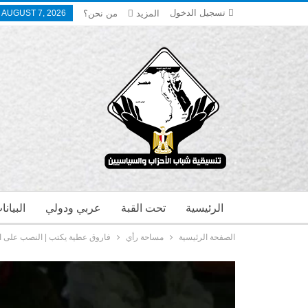
تسجيل الدخول
المزيد
من نحن؟
, AUGUST 7, 2026
الرئيسية
تحت القبة
عربي ودولي
البيان
الصفحة الرئيسية
مساحة رأي
فاروق عطية يكتب | النصب على ا