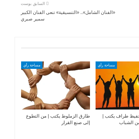
السابق بوست
«الفنان الشامل».. «التنسيقية» تنعى الفنان الكبير
سمير صبري
مساحة رأي
مساحة رأي
فيظ طراف يكتب |
طارق الزملوط يكتب | من التطوع
من الشباب
إلى صنع القرار