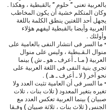
بالعربية تعنى ” حلوم ” بالقبطية ، وهكذا .
وكان المتكلم خشية أن يكون المخاطب
يجهل أحد اللغتين ينطق الكلمة باللغة
العربية وأيضا بالقبطية ليفهم هؤلاء
وأولئك .
• ما السر فى انتشار النفى بالعامية على
منوال الـقـبطية ، وليس على منوال
العربية ( مـا ـ أعرف ـ هو ـ ش ) بينما
تجرى بنية النفى فى اللغة العربية على
نحو آخر ( لا ـ أعرف ـ هـ ) .
• ما السر فى أن العامية تثبت العدد ولا
تغيره بتغير المعدود ( تلات بنات ، تلات
صبيان ) بينما العربية تعكس العدد مع
الجنس ( ثلاث بنات ، ثلاثة صبيان ) وفـقا