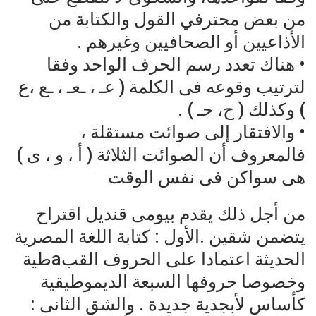
من بعض محترفي القول والكتابة من
الأذاعيين أو الصحافيين وغيرهم .
• هناك تعدد رسم الحرف الواحد وفقا
لترتيب وقوعه فى الكلمة ( عـ ، ـعـ ، ـع ،ع
) وكذلك ( ح، حـ ) .
• والافتقار إلى صوائت مستقلة ،
فالمعروف أن الصوائت الثلاثة ( أ ، و ، ى )
هى سواكن فى نفس الوقت
من أجل ذلك يقدم بيومى قنديل اقتراح
يتضمن شقين .الأول : كتابة اللغة المصرية
الحديثة اعتمادا على الحروف القبaطية
وخصوصا حروفها السبعة الديموطيقية
كأساس لأبجدية جديدة . والشق الثانى :