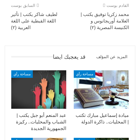
القادم بوست
السابق بوست
محمد زكريا توفيق يكتب |
لطيف شاكر يكتب | تأثير
العلامة أوريجانوس و
اللغة القبطية على اللغة
الكنيسة المصرية (٢)
العربية (٢)
قد يعجبك ايضا
المزيد عن المؤلف
مساحة رأي
مساحة رأي
ميادة إسماعيل مبارك تكتب
عبد المنعم أبو جبل يكتب |
| المحليات.. ذاكرة الدولة
الشباب والمحليات.. ركيزة
الجمهورية الجديدة