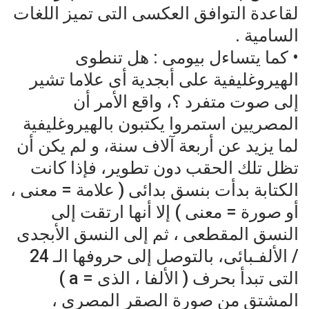
لقاعدة التوافق العكسى التى تميز اللغات
السامية .
• كما يتساءل بيومى : هل تنطوى
الهيروغليفية على أبجدية أى علاما تشير
إلى صوت متفرد ؟، واقع الأمر أن
المصريين استمروا يكتبون بالهيروغليفية
لما يزيد عن أربعة آلاف سنة، و لم يكن أن
تظل تلك الحقب دون تطوير، فإذا كانت
الكتابة بدأت بنسق بدائى ( علامة = معنى ،
أو صورة = معنى ) إلا أنها ارتقت إلى
النسق المقطعى ، ثم إلى النسق الأبجدى
/ الألفـبائى، بالتوصل إلى حروفها الـ 24
التى تبدأ بحرف ( الألفا ، الذى = a )
المشتق من صورة الصقر المصرى ،