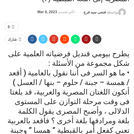
آخر تحديث
Mar 8, 2023
بواسطة
فتحى سيد فرج
0
شارك
يطرح بيومي قنديل فرضياته العلمية على
شكل مجموعة من الأسئلة :
• ما هو السر فى أننا نقول بالعامية ( أقعد
/ همسة – جبنة / حلوم – بنها / العسل )
أتكون اللغتان المصرية والعربية، قد بلغتا
فى وقت مرحلة التوازن على المستوى
الدلالى ، وأصبح المصرى يقول الكلمة
بلغة ومرادفها بلغة أخرى ؟ فأقعد بالعربية
تعنى كفعل أمر بالقبطية ” همسا ” وجبنة