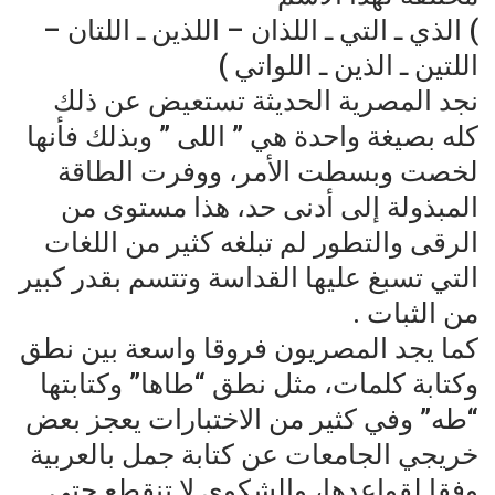
) الذي ـ التي ـ اللذان – اللذين ـ اللتان –
اللتين ـ الذين ـ اللواتي )
نجد المصرية الحديثة تستعيض عن ذلك
كله بصيغة واحدة هي ” اللى ” وبذلك فأنها
لخصت وبسطت الأمر، ووفرت الطاقة
المبذولة إلى أدنى حد، هذا مستوى من
الرقى والتطور لم تبلغه كثير من اللغات
التي تسبغ عليها القداسة وتتسم بقدر كبير
من الثبات .
كما يجد المصريون فروقا واسعة بين نطق
وكتابة كلمات، مثل نطق “طاها” وكتابتها
“طه” وفي كثير من الاختبارات يعجز بعض
خريجي الجامعات عن كتابة جمل بالعربية
وفقا لقواعدها، والشكوى لا تنقطع حتى