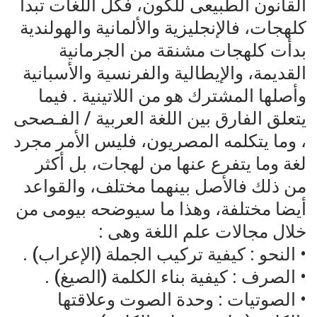
القانون الطبيعى للكون، فكل اللغات تبدأ
كلهجات، فالإنجليزية والألمانية والهولندية
بدأت كلهجات مشنقة من الجرمانية
القديمة، والإيطالية والفرنسية والأسبانية
وأصلها المشترك هو من اللاتينية . فيما
يتعلق الفارق بين اللغة العربية / الفـصحى
، وما يتكلمه المصريون، فليس الأمر مجرد
لغة وما يتفرع عنها من لهجات، بل أكثر
من ذلك فالأصل بينهما مختلف، والقواعد
أيضا مختلفة، وهذا ما سيوضحه بيومى من
خلال مجالات علم اللغة وهى :
• النحو : كيفية تركيب الجملة (الإعراب) .
• الصرف : كيفية بناء الكلمة (الصيغ) .
• الصوتيات : وحدة الصوت وعلاقتها