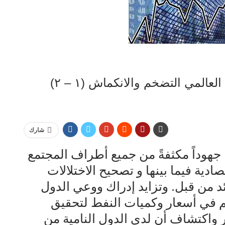
عالمي التضخم والانكماش (١ – ٢)
شارك
عرفت بداية السبعينات ومنذ 1973 جهوداً مكثفةً من جميع أطراف المجتمع
صادية فيما بينها و تصحيح الاختلالات
ئد من قبل. وتزايد إدراك ووعي الدول
حكم في أسعار وكميات النفط لتحقيق
 حرب أكتوبر واكتشاف أن لدى الدول النامية من