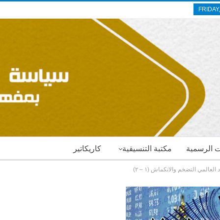
FRIDAY
ات الرسمية
مكتبة التنسيقية
كاريكاتير
لعالمي التضخم والانكماش (١ – ٢)