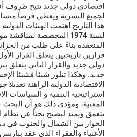
اقتصادي دولي جديد يتيح ظروف أف
لجميع البشرية ويعطي فرصاً متساوي
هذا التاريخ اهتمت الهيئات الدولية
لسنة 1974 المخصصة لمناقشة
المنعقدة بناءً على طلب من الجزائر
قرارين تاريخيين يتعلق القرار الأو
دولي جديد والقرار الثاني يتعلق بب
جديد. وهكذا تبلور شيئا فشيئا الإ
الاقتصادية الدولية الراهنة تعديلا
إستراتيجية التنمية و السياسات الا
المعنية، ومؤدي ذلك هو أن البحث
يتعمق ويمتد ليصبح بحثاً عن نظام 
الأغنياء والفقراء الذي عقد بباريس 