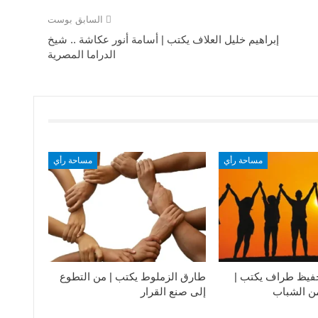
السابق بوست
إبراهيم خليل العلاف يكتب | أسامة أنور عكاشة .. شيخ
الدراما المصرية
مساحة رأي
مساحة رأي
فيظ طراف يكتب |
طارق الزملوط يكتب | من التطوع
من الشباب
إلى صنع القرار