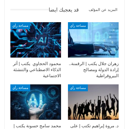
قد يعجبك ايضا
المزيد عن المؤلف
مساحة رأي
مساحة رأي
زهران جلال يكتب | الرقمنة..
محمود الحجاوي يكتب | أثر
إرادة الدولة ومصالح
الذكاء الاصطناعي والتنشئة
البيروقراطية
الاجتماعية
مساحة رأي
مساحة رأي
د. مروة إبراهيم تكتب | على
محمد سامح حسونة يكتب |