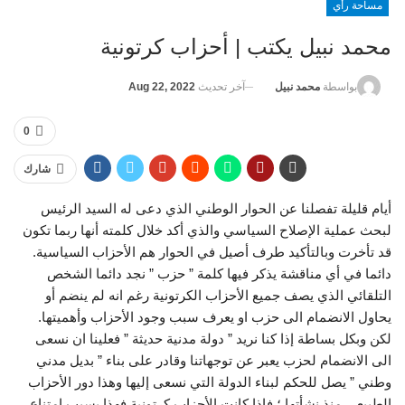
مساحة رأي
محمد نبيل يكتب | أحزاب كرتونية
آخر تحديث
Aug 22, 2022
بواسطة
محمد نبيل
0
شارك
أيام قليلة تفصلنا عن الحوار الوطني الذي دعى له السيد الرئيس
لبحث عملية الإصلاح السياسي والذي أكد خلال كلمته أنها ربما تكون
قد تأخرت وبالتأكيد طرف أصيل في الحوار هم الأحزاب السياسية.
دائما في أي مناقشة يذكر فيها كلمة ” حزب ” نجد دائما الشخص
التلقائي الذي يصف جميع الأحزاب الكرتونية رغم انه لم ينضم أو
يحاول الانضمام الى حزب او يعرف سبب وجود الأحزاب وأهميتها.
لكن وبكل بساطة إذا كنا نريد ” دولة مدنية حديثة ” فعلينا ان نسعى
الى الانضمام لحزب يعبر عن توجهاتنا وقادر على بناء ” بديل مدني
وطني ” يصل للحكم لبناء الدولة التي نسعى إليها وهذا دور الأحزاب
الطبيعي منذ نشأتها ؛ فإذا كانت الأحزاب كرتونية فهذا بسبب امتناع