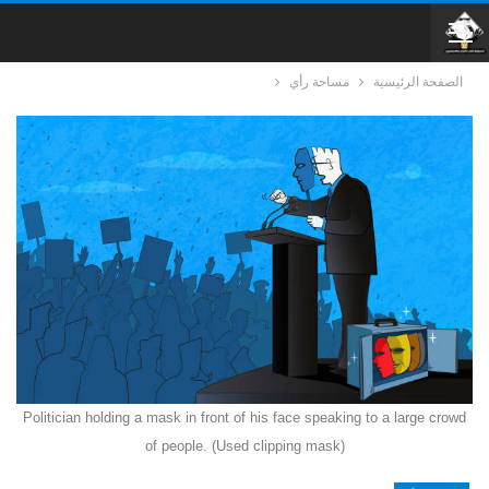
الصفحة الرئيسية
مساحة رأي
Politician holding a mask in front of his face speaking to a large crowd
of people. (Used clipping mask)