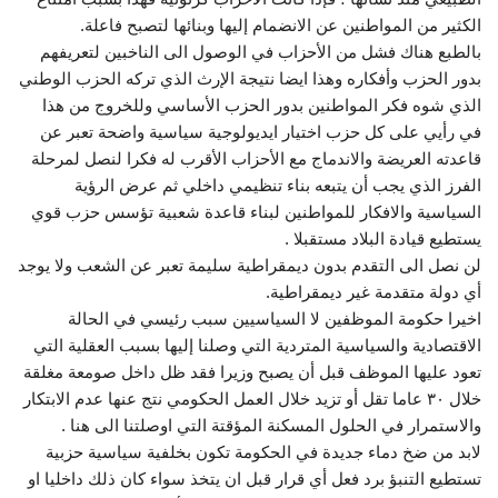
الكثير من المواطنين عن الانضمام إليها وبنائها لتصبح فاعلة.
بالطبع هناك فشل من الأحزاب في الوصول الى الناخبين لتعريفهم
بدور الحزب وأفكاره وهذا ايضا نتيجة الإرث الذي تركه الحزب الوطني
الذي شوه فكر المواطنين بدور الحزب الأساسي وللخروج من هذا
في رأيي على كل حزب اختيار ايديولوجية سياسية واضحة تعبر عن
قاعدته العريضة والاندماج مع الأحزاب الأقرب له فكرا لنصل لمرحلة
الفرز الذي يجب أن يتبعه بناء تنظيمي داخلي ثم عرض الرؤية
السياسية والافكار للمواطنين لبناء قاعدة شعبية تؤسس حزب قوي
يستطيع قيادة البلاد مستقبلا .
لن نصل الى التقدم بدون ديمقراطية سليمة تعبر عن الشعب ولا يوجد
أي دولة متقدمة غير ديمقراطية.
اخيرا حكومة الموظفين لا السياسيين سبب رئيسي في الحالة
الاقتصادية والسياسية المتردية التي وصلنا إليها بسبب العقلية التي
تعود عليها الموظف قبل أن يصبح وزيرا فقد ظل داخل صومعة مغلقة
خلال ٣٠ عاما تقل أو تزيد خلال العمل الحكومي نتج عنها عدم الابتكار
والاستمرار في الحلول المسكنة المؤقتة التي اوصلتنا الى هنا .
لابد من ضخ دماء جديدة في الحكومة تكون بخلفية سياسية حزبية
تستطيع التنبؤ برد فعل أي قرار قبل ان يتخذ سواء كان ذلك داخليا او