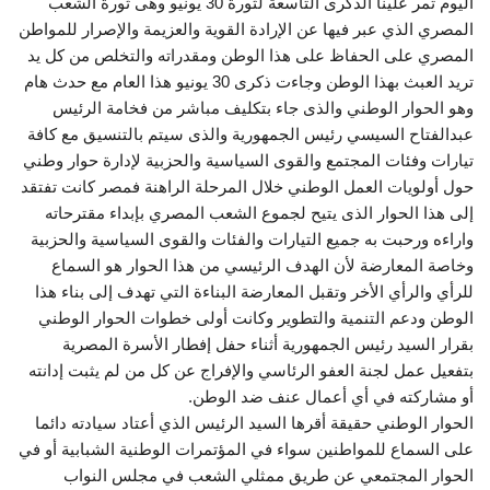
اليوم تمر علينا الذكرى التاسعة لثورة 30 يونيو وهى ثورة الشعب
المصري الذي عبر فيها عن الإرادة القوية والعزيمة والإصرار للمواطن
المصري على الحفاظ على هذا الوطن ومقدراته والتخلص من كل يد
تريد العبث بهذا الوطن وجاءت ذكرى 30 يونيو هذا العام مع حدث هام
وهو الحوار الوطني والذى جاء بتكليف مباشر من فخامة الرئيس
عبدالفتاح السيسي رئيس الجمهورية والذى سيتم بالتنسيق مع كافة
تيارات وفئات المجتمع والقوى السياسية والحزبية لإدارة حوار وطني
حول أولويات العمل الوطني خلال المرحلة الراهنة فمصر كانت تفتقد
إلى هذا الحوار الذى يتيح لجموع الشعب المصري بإبداء مقترحاته
واراءه ورحبت به جميع التيارات والفئات والقوى السياسية والحزبية
وخاصة المعارضة لأن الهدف الرئيسي من هذا الحوار هو السماع
للرأي والرأي الأخر وتقبل المعارضة البناءة التي تهدف إلى بناء هذا
الوطن ودعم التنمية والتطوير وكانت أولى خطوات الحوار الوطني
بقرار السيد رئيس الجمهورية أثناء حفل إفطار الأسرة المصرية
بتفعيل عمل لجنة العفو الرئاسي والإفراج عن كل من لم يثبت إدانته
أو مشاركته في أي أعمال عنف ضد الوطن.
الحوار الوطني حقيقة أقرها السيد الرئيس الذي أعتاد سيادته دائما
على السماع للمواطنين سواء في المؤتمرات الوطنية الشبابية أو في
الحوار المجتمعي عن طريق ممثلي الشعب في مجلس النواب