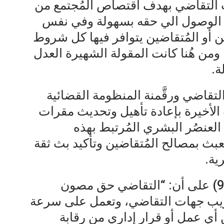
ت التقاضي بهدف اقتصاص المُجتمع من
الوصول الي حقه بسهولة وفي نفس
ين أو المُتقاضين يتوافر فيها كل شروط
ومن هُنا كانت المقولة الشهيرة العدل
ة.
التقاضي ورقَّمنة المنظومة القضائية
الأخيرة بإعادة تأهيل وتحديث مقرات
 العنصُر البشري المُرتبط بهذه
بث بمصالح المُتقاضين وتأكيد بث ثقة
ية.
نص الدستور المصري في مادته (97) على أن: “التقاضي حق مصون
تقريب جهات التقاضي، وتعمل على سرعة
ي عمل أو قرار إداري من رقابة