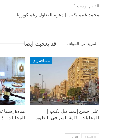
القادم بوست
محمد غنيم يكتب | دعوة للتفاؤل رغم كورونا
قد يعجبك ايضا
المزيد عن المؤلف
مساحة رأي
علي حسن إسماعيل يكتب |
ميادة إسماعي
المحليات.. كلمة السر في التطوير​
المحليات.. ذاك
السابق
التالي