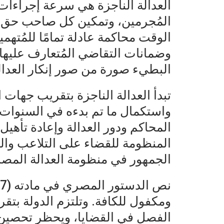
العدالة الناجزة هي سرعة إجراءا
المُجرمين، وتمكين كل صاحب حق 
الوقت محاكمة عادلة تمامًا للمُتهم
وضمانات التقاضي المُتعارف عليها 
البطيء صورة من صور إنكار العدال
تبدأ العدالة الناجزة بتقريب جهات 
واستكمال ما تم بدءه في السنوات 
المحاكم ودور العدالة وإعادة تأهيل
المنظومة للقضاء على التلاعب والع
الجمهور في منظومة العدالة المصر
ومكفول للكافة. وتلتزم الدولة ب
الفصل في القضايا، ويحظر تحصين أ