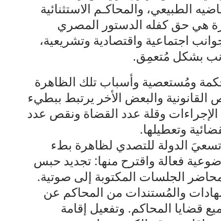
ضيه الطبيعي، والمحاكـم الاستثنائية
جزة هي حق كفله الدستور المصري
وانب اجتماعية واقتصادية وتشريعية،
نب بشكل مُتعمِق.
مة ومُستعصية وأسباب تلك الظاهرة
القانونية والبعض الأخر يرتبط ببطيء
الإجراءات وقلة عدد القضاة ونقص عدد
قضائية وتعطيلها.
 إطار رؤية مصر الرقمية 2030 تسعيَ الدولة للتصدي لظاهرة بطء
وعية فعالة واقترح منها: تجديد حبس
محاضر الجلسات المكتوبة إلى صوتية.
هادات والمُستندات من المحاكم عن
ميع قضايا المحاكم. وتفعيل إقامة