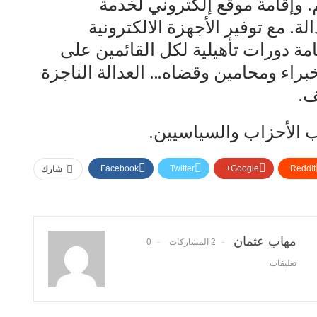
. وإقامة موقع إلكتروني لخدمة
لة. مع توفير الأجهزة الالكترونية
مة دورات تأهيلية لكل القائمين على
راء ومحامين وقضاه… العدالة الناجزة
ف.
ب الأحزاب والسياسيين.
Facebook
Twitter
Google+
ReddIt
شارك
مهاب عثمان
2 المشاركات
0
تعليقات