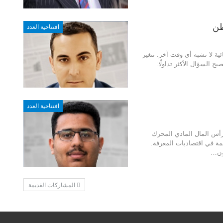
طن
افتتاحية العدد
ية لا تشبه أي وقت آخر. تتغير
 السؤال الأكثر تداولًا:
افتتاحية العدد
 رأس المال المادي المحرك
يمة في اقتصاديات المعرفة.
ون
…
المشاركات القديمة