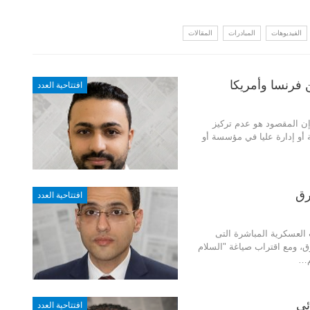
الفيديوهات
المبادرات
المقالات
 فرنسا وأمريكا
افتتاحية العدد
إن المقصود
هو عدم تركيز
أو إدارة
عليا في مؤسسة أو
رق
افتتاحية العدد
ت العسكرية المباشرة
التى
ق، ومع اقتراب
صياغة "السلام
…
ئي
افتتاحية العدد