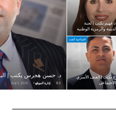
 فهيم تكتب | لجنة
دينية والرمزية الوطنية
افتتاحية العدد
د. حسن هجرس يكتب | البيانا
 يكتب | العنف الأسري
الاجتماعي
0
إدارة الموقع
Aug 5, 2026