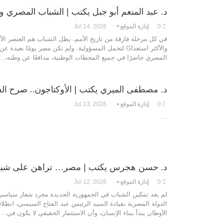
د. عبد المنعم أبو جبل يكتب | الشباب المصري و
0
إدارة الموقع
Jul 14, 2026
في كل مرحلة فارقة من تاريخ الأمم، يظل الشباب هم العنصر الأك
والأكثر استعدادًا لتحمل المسؤولية. ولم تكن مصر يومًا بعيدة ع
المصري حاضرًا في جميع المحطات الوطنية، مدافعًا عن وطنه،
…
د. مصطفى الميري يكتب | الأوكتاجون.. صرح الس
0
إدارة الموقع
Jul 13, 2026
…
د. حسن هجرس يكتب | مصر… تراهن على شباب
0
إدارة الموقع
Jul 12, 2026
لم يعد تمكين الشباب في الجمهورية الجديدة مجرد شعار سياسي، 
الدولة المصرية بقيادة السيد الرئيس عبد الفتاح السيسي، انطلاق
الأوطان يبدأ ببناء الإنسان، وأن الاستثمار الحقيقي لا يكون في
…