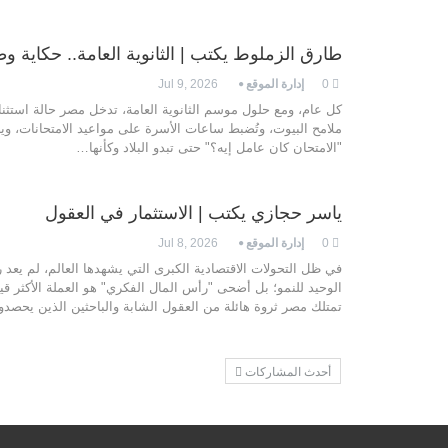
طارق الزملوط يكتب | الثانوية العامة.. حكاية و
0
إدارة الموقع
Jul 9, 2026
كل عام، ومع حلول موسم الثانوية العامة، تدخل مصر حالة استثنائ
ملامح البيوت، وتُضبط ساعات الأسرة على مواعيد الامتحانات، ويصبح
"الامتحان كان عامل إيه؟" حتى تبدو البلاد وكأنها
…
ياسر حجازي يكتب | الاستثمار في العقول
0
إدارة الموقع
Jul 8, 2026
في ظل التحولات الاقتصادية الكبرى التي يشهدها العالم، لم يعد
الوحيد للنمو؛ بل أضحى "رأس المال الفكري" هو العملة الأكثر ق
تمتلك مصر ثروة هائلة من العقول الشابة والباحثين الذين يحصد
أحدث المشاركات