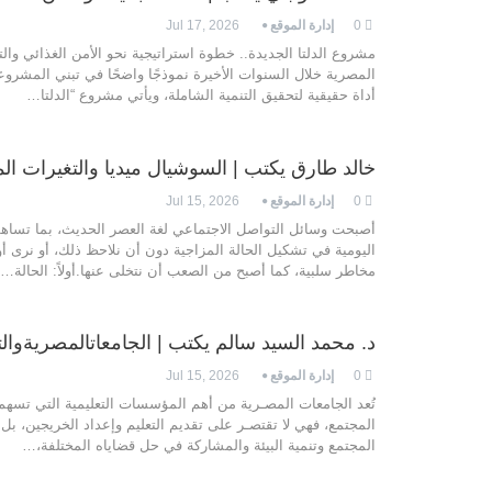
0
إدارة الموقع
Jul 17, 2026
مشروع الدلتا الجديدة.. خطوة استراتيجية نحو الأمن الغذائي وال
المصرية خلال السنوات الأخيرة نموذجًا واضحًا في تبني المشروعا
أداة حقيقية لتحقيق التنمية الشاملة، ويأتي مشروع “الدلتا
…
خالد طارق يكتب | السوشيال ميديا والتغيرات الم
0
إدارة الموقع
Jul 15, 2026
​أصبحت وسائل التواصل الاجتماعي لغة العصر الحديث، بما تساه
اليومية في تشكيل الحالة المزاجية دون أن نلاحظ ذلك، أو نرى أو
مخاطر سلبية، كما أصبح من الصعب أن نتخلى عنها.
​أولاً: الحالة
…
د. محمد السيد سالم يكتب | الجامعاتالمصريةوالت
0
إدارة الموقع
Jul 15, 2026
تُعد الجامعات المص‍‍ـ‍‍رية من أهم المؤسسات التعليمية التي تسهم
المجتمع،‌‌ فهي لا تقتص‍‍ـ‍‍ر على تقديم التعليم وإعداد الخريجين، ب
المجتمع وتنمية البيئة‌‌ والمشاركة في حل قضاياه المختلفة،
…