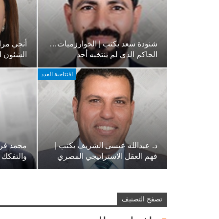
شنودة سعد يكتب | الخوارزميات…
أنجي مراد
الحاكم الذي لم ينتخبه أحد
الشئون ال
افتتاحية العدد
د. عبدالله عيسى الشريف يكتب |
محمد فرج
فهم العقل الاستراتيجي المصري
والتفكك 
تصفح التصنيف