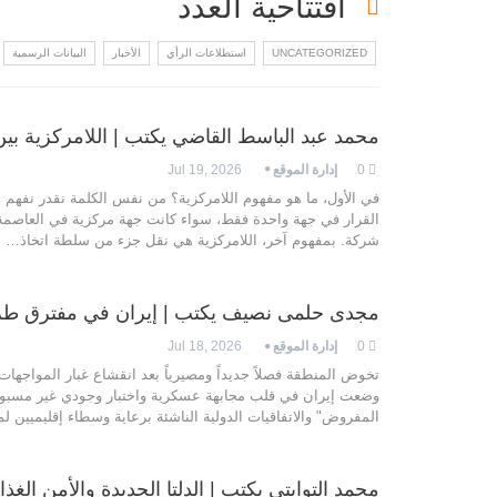
افتتاحية العدد
UNCATEGORIZED
استطلاعات الرأي
الأخبار
البيانات الرسمية
محمد عبد الباسط القاضي يكتب | اللامركزية بين
0
إدارة الموقع
Jul 19, 2026
في الأول، ما هو مفهوم اللامركزية؟
من نفس الكلمة نقدر نفهم 
القرار في جهة واحدة فقط، سواء كانت جهة مركزية في العاصمة 
شركة.
بمفهوم آخر، اللامركزية هي نقل جزء
من سلطة اتخاذ
…
مجدى حلمى نصيف يكتب | إيران في مفترق ط
0
إدارة الموقع
Jul 18, 2026
تخوض المنطقة فصلاً جديداً ومصيرياً بعد انقشاع غبار المواجها
وضعت إيران في قلب مجابهة عسكرية واختبار وجودي غير مسبو
المفروض" والاتفاقيات الدولية الناشئة برعاية وسطاء إقليميين لم
محمد التوابتي يكتب | الدلتا الجديدة والأمن الغذا