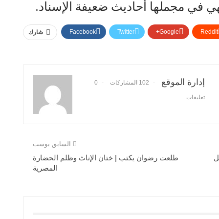
هي في مجملها أحاديث ضعيفة الإسناد.
Facebook
Twitter
Google+
ReddIt
شارك
إدارة الموقع
102 المشاركات
0
تعليقات
السابق بوست
ل
طلعت رضوان يكتب | ختان الإناث وظلم الحضارة
المصرية