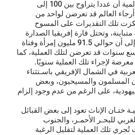
وتشير تقديرات منظمة الصحة العالمية أن عددا يتراوح بين 100 إلى
 أرجاء العالم قد تعرضن لواحد من
ارتكزت تلك التقديرات على المسوح
متباينة، وتحتل قارة إفريقيا الصدارة
في هذا الصدد، إذ تشير التقديرات إلى أن حوالي 91.5 مليون إمرأة وفتاة
سع سنوات قد تعرضن لتلك العملية، كما
 معرضة لإجراء تلك العملية سنويًا.
ربية في الشمال الإفريقي باسـتثناء
ان المسلمون والمسيحيون، وبعض
ليهودية، على الرغم من عدم وجود إلزام
ة ختـان الإناث تعود إلى بعض القبائل
ربي للبحـر الأحمـر، والجنوب
تُجري تلك العملية لتقليل الرغبة