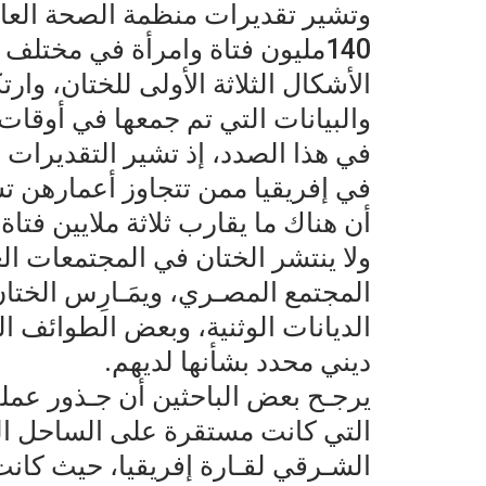
140مليون فتاة وامرأة في مختلف
الأشكال الثلاثة الأولى للختان، و
والبيانات التي تم جمعها في أوقات 
في إفريقيا ممن تتجاوز أعمارهن ت
أن هناك ما يقارب ثلاثة ملايين فتاة
ولا ينتشر الختان في المجتمعات الع
المجتمع المصـري، ويمَـارِس الخت
الديانات الوثنية، وبعض الطوائف ا
ديني محدد بشأنها لديهم.
يرجـح بعض الباحثين أن جـذور عمليـ
التي كانت مستقرة على الساحل الغ
الشـرقي لقـارة إفريقيا، حيث كانت 