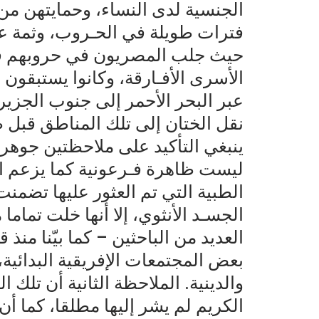
الجنسية لدى النساء، وحمايتهن من
فترات طويلة في الحـروب، وثمة علاق
حيث جلب المصريون في حروبهم في 
الأسرى الأفـارقة، وكانوا يستبقون
عبر البحر الأحمر إلى جنوب الجزيرة
نقل الختان إلى تلك المناطق قبل ظ
ينبغي التأكيد على ملاحظتين جوهريت
ليست ظاهرة فـرعونية كما يزعم ال
الطبية التي تم العثور عليها تضمنت
الجسـد الأنثوي، إلا أنها خلت تمام
العديد من الباحثين – كما بيّنا م
بعض المجتمعات الإفريقية البدائية
والدينية. الملاحظة الثانية أن تلك ال
الكريم لم يشر إليها مطلقا، كما أن