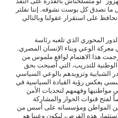
زوز” لو متسلحناش بالقدرة على النقد
دل ما نصدق كل بوست نشوفه. إننا نفلتر
افظ على استقرار عقولنا وبالتالي
لدور المحوري الذي تلعبه رئاسة
 معركة الوعي وبناء الإنسان المصري.
ترجمت هذا الاهتمام لواقع ملموس من
 الوطنية للتدريب، التي أصبحت بحق
ادر الشبابية وتزويدهم بالوعي السياسي
ؤسسي يعكس رؤية القيادة السياسية في
عي مواطنيها وفهمهم لتحديات الأمن
صاً لفتح قنوات الحوار والمشاركة
ة بين المواطن ومؤسساته على أسس من
لاستثمار هذه الفرص، ليكون وعينا هو