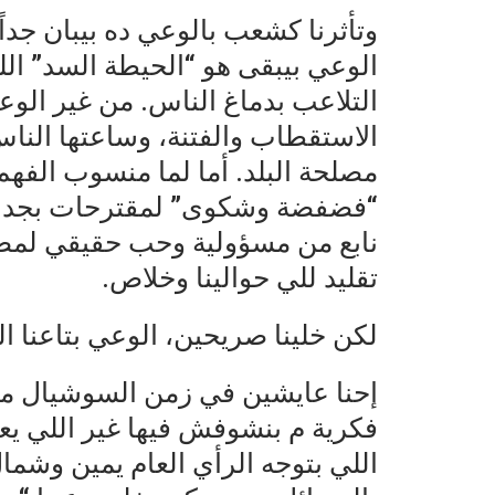
وتأثرنا كشعب بالوعي ده بيبان جدا
الوعي بيبقى هو “الحيطة السد” ال
التلاعب بدماغ الناس. من غير الو
الاستقطاب والفتنة، وساعتها النا
مصلحة البلد. أما لما منسوب الفهم
“فضفضة وشكوى” لمقترحات بجد بت
نابع من مسؤولية وحب حقيقي لمص
تقليد للي حوالينا وخلاص.
لكن خلينا صريحين، الوعي بتاعنا ا
إحنا عايشين في زمن السوشيال مي
فكرية م بنشوفش فيها غير اللي يعج
اللي بتوجه الرأي العام يمين وشمال