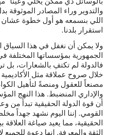
بالوسائل دي ممكن يخلي وعينا “مه
والتدوير وراء المصادر الموثوقة ب
اللي بنسمعه هو أول خطوة عشان نح
استقرار بلدنا.
ولا يمكن أن نغفل في هذا السياق ا
الجمهورية بمؤسساتها المختلفة في
فالدولة لم تكتفِ بالشعارات، بل 
خلال صروح عملاقة مثل الأكاديمية
مصنعاً للعقول ومنصةً لتأهيل الكو
والإداري المنضبط. هذا النهج الم
أن قوة الدولة الحقيقية تبدأ من و
القومي. إننا اليوم نشهد جهداً مخل
الحقيقية، مما يعيد صياغة العلاق
الثقة والمعرفة. إنها دعوة للجميع 