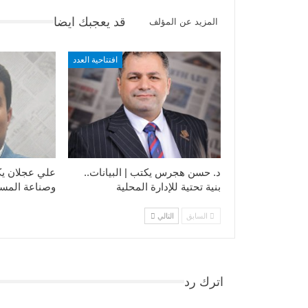
قد يعجبك ايضا
المزيد عن المؤلف
افتتاحية العدد
د. حسن هجرس يكتب | البيانات..
علي عجلان يكت
بنية تحتية للإدارة المحلية
وصناعة المست
السابق
التالي
اترك رد