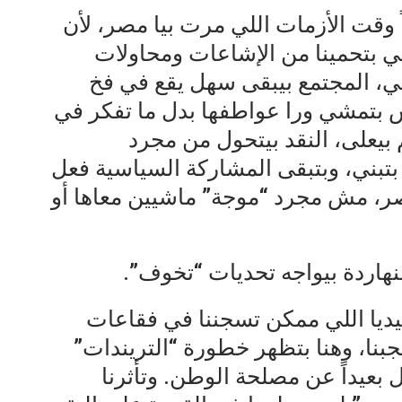
ً وقت الأزمات اللي مرت بيا مصر، لأن
لي بتحمينا من الإشاعات ومحاولات
عي، المجتمع بيبقى سهل يقع في فخ
س بتمشي ورا عواطفها بدل ما تفكر في
 بيعلى، النقد بيتحول من مجرد
بني، وبتبقى المشاركة السياسية فعل
ر، مش مجرد “موجة” ماشيين معاها أو
لنهاردة بيواجه تحديات “تخوف”.
ديا اللي ممكن تسجننا في فقاعات
بنا، وهنا بتظهر خطورة “التريندات”
 بعيداً عن مصلحة الوطن. وتأثرنا