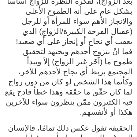
بعد الزواج)، لفكرة النظرة للزواج أساسًا
بشكل عام على أنه الطموح الأعلى
والانجاز الأهم سواء للمرأة أو للرجل
(عقبال الفرحة الكبيرة/الزواج) الذي
يعقب أي نجاح أو إنجاز على أي صعيد!
فما انْ يتزوج أحدهم ويجتهد لتحقيق
طموح ما (آخَر غير الزواج) إلاّ ويبدأ
المجتمع بربط أي نجاح لأحدهم للآخر،
وكأنما هذا الشخص لو كان من دون زواج
لما كان حقّق ما حقّقه وهذا خطأ فادح يقع
فيه الكثيرون ممّن ينظرون سواء للآخرين
هكذا أو لأنفسهم.
الحقيقة تقول عكس ذلك تمامًا، فالإنسان