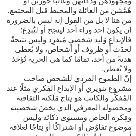
ومجهودهن وذكائهن وغالبًا حوربن أو
هُمِّشن من العائلة والمحيط قبل المجتمع.
من هنا لا بل من القول إنه ليس بالضرورة
أن يكونَ أحد وراء أحد لينجح أو ليُبدِع؛
فالإبداع وَليد شخصي مُنفرِد وليس نتيجةً
لحدَث أو ظروف أو أشخاص، ولا يُعطى
هديةً من أحد، تمامًا كما هي الحرية تُؤخَذ
ولا تُعطى.
إنّ الطموح الفردي للشخص صاحب
مشروع تنويري أو الإبداع الفِكري مثلًا عند
المُفكِّر والكاتب هو نِتاج مَلَكته الثقافية
ومحصوله المعرفي الذي يخصّ شخصيته
وفِكره الخاص ومستوى ذكائه وليس
موضوع تفاوُض أو اشتراكًا أو نِتاجًا لعلاقة