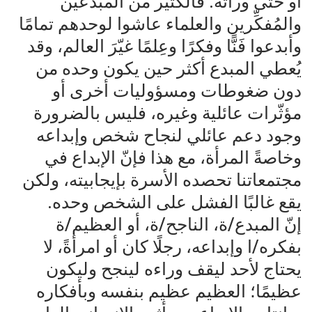
أو حتى وراثةً. فالكثير من المبدعين
والمُفكِّرين والعلماء عاشوا لوحدهم تمامًا
وأبدعوا فَنًّا وفكرًا وعِلمًا غيّرَ العالم، وقد
يُعطي المبدع أكثر حين يكون وحده من
دون ضغوطات ومسؤوليات أخرى أو
مؤثّرات عائلية وغيره، فليس بالضرورة
وجود دعم عائلي لنجاح شخص وإبداعه
وخاصةً المرأة، مع هذا فإنّ الإبداع في
مجتمعاتنا تحصده الأسرة بإيجابيته، ولكن
يقع غالبًا الفشل على الشخص وحده.
إنّ المبدع/ة، الناجح/ة، أو العظيم/ة
بفكره/ا وإبداعه، رجلًا كان أو امرأةً، لا
يحتاج لأحد ليقف وراءه لينجح وليكون
عظيمًا؛ العظيم عظيم بنفسه وبأفكاره