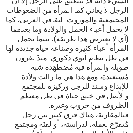
الشيء ذاته قد ينطبق على الرجل إلاّ أنّ
الرجل لا يعاني كما المرأة من الضغوطات
المجتمعية والموروث الثقافي العربي، كما
لا يحمل أعباء الحمل والولادة وما بعدهما
(أي لا يعترض هذا طريقه). بينما تحمل
المرأة أعباء كثيرة وصناعة حياة جديدة لها
في ظل نظام أبوي ذكوري امتدّ لقرون
طويلة والمرأة فيه مُضطهَدة شبه
مُستَعبَدة، ومع هذا هي ما زالت ولاّدة
للإبداع وسند للرجل وركيزة للمجتمع
والأصل في خلق حياة في ظل معظم
الظروف من حروب وغيره.
فبالمقارنة، هناك فرق كبير بين رجل
مُتفرّغ لعمله، لدراسته، أو لفنّه ومجتمع