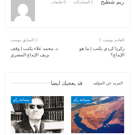
ريم شطيح
1 المشاركات
0 تعليقات
القادم بوست
السابق بوست
زكريا كردي يكتب | ما هو
د. محمد علاء يكتب | وقف
الإبداع؟
نزيف الإبداع المصري
قد يعجبك ايضا
المزيد عن المؤلف
مساحة رأي
مساحة رأي