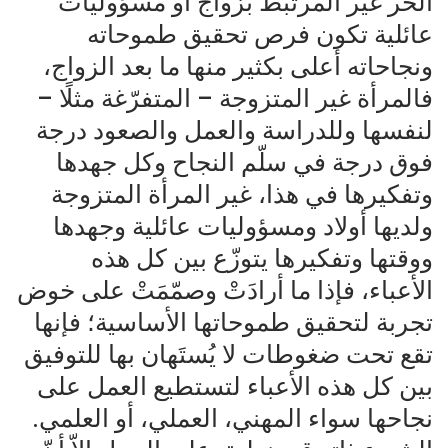
الحر غير المرتبط بزواج أو مسؤوليات
عائلية تكون فرص تحقيق طموحاته
ونجاحاته أعلى بكثير منها ما بعد الزواج،
فالمرأة غير المتزوجة – المتفرّغة مثلًا –
لنفسها وللدراسة والعمل والصعود درجة
فوق درجة في سلّم النجاح وكل جهدها
وتفكيرها في هذا، غير المرأة المتزوجة
ولديها أولاد ومسؤوليات عائلية وجهدها
ووقتها وتفكيرها يتوزّع بين كل هذه
الأعباء، فإذا ما أرادَتْ وصمّمَتْ على خوض
تجربة لتحقيق طموحاتها الأساسية؛ فإنها
تقع تحت ضغوطات لا يُستَهان بها للتوفيق
بين كل هذه الأعباء لتستطيع العمل على
نجاحها سواء المهني، العملي، أو العلمي.