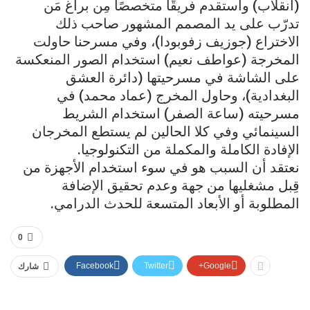
(انقلاب) واستقدم فريقًا متخصصًا مِن براغ مَن
تدرّب على يد المصمم المشهور صاحب ذلك
الاختراع (جوزيف زفوبودا)، وفي مسرحنا حاولت
المخرجة (عواطف نعيم) استخدام الصور المنعكسة
على الشاشة في مسرحيتها (دائرة العشق
البغدادية)، وحاول المخرج (عماد محمد) في
مسرحيته (ساعة الصفر) استخدام الشريط
السينمائي وفي كلا الحالين لم يستطع المخرجان
الإفادة الكاملة والمكملة من التكنولوجيا.
نعتقد أن السبب هو في سوء استخدام الأجهزة من
قِبل مشغليها من جهة وعدم تحقيق الإضافة
المطلوبة أو الأبعاد المتسعة للحدث الدرامي.
0
Facebook
Twitter
Google+
شارك