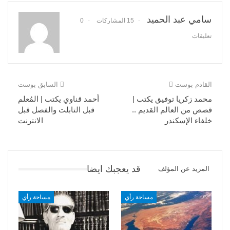
سامي عبد الحميد
15 المشاركات
0
تعليقات
القادم بوست
السابق بوست
محمد زكريا توفيق يكتب |
أحمد قناوي يكتب | المُعلم
قصص من العالم القديم ..
قبل التابلت والفصل قبل
خلفاء الإسكندر
الانترنت
قد يعجبك ايضا
المزيد عن المؤلف
مساحة رأي
مساحة رأي