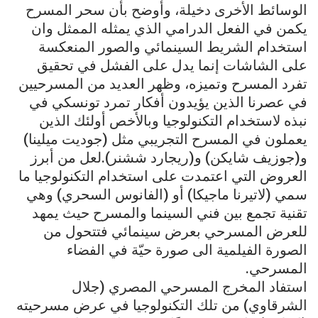
الوسائط الأخرى دخيلة، وأوضح بأن سحر المسرح
يكمن في الفعل الدرامي الذي يمثله الممثل وان
استخدام الشريط السينمائي والصور المنعكسة
على الشاشات إنما يدل على الفشل في تحقيق
تفرد المسرح وتميزه، وظهر العديد من المسرحيين
في عصرنا الذين يؤيدون أفكار تمرد تونسكي في
نبذه لاستخدام التكنولوجيا وبالأخص أولئك الذين
يعملون في المسرح التجريبي مثل (جوديت ميلينا)
و(جوزيف شايكن) و(ريجارد ششنر).لعل من أبرز
العروض التي اعتمدت على استخدام التكنولوجيا ما
سمي (لاتيرنا ماجيكا) أو (الفانوس السحري) وهي
تقنية تجمع بين فني السينما والمسرح حيث يمهد
للعرض المسرحي بعرض سينمائي فتتحول من
الصورة الفيلمية الى صورة حيّة في الفضاء
المسرحي.
استفاد المخرج المسرحي المصري (جلال
الشرقاوي) من تلك التكنولوجيا في عرض مسرحيته