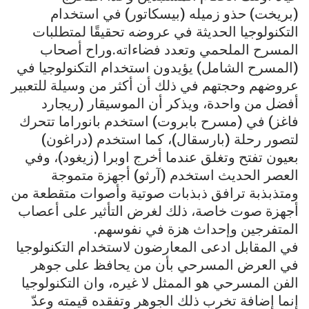
(بريخت) حذو زميله (بيسكاتور) في استخدام
التكنولوجيا الحديثة في عروضه تحقيقًا لمتطلبات
المسرح الملحمي وتعدد فضاءاته.وراح أصحاب
(المسرح الشامل) يؤيدون استخدام التكنولوجيا في
عروضهم وحجتهم في ذلك أن أكثر من وسيلة للتعبير
أفضل من واحدة، ويذكر أن الموسيقار (ريجارد
فاغز) في (مسرح بابروت) استخدم بانوراما تتحرك
لتصور رحلة (بارسقال)، كما استخدم (دراغون)
بعيون تفتح وتغلق عندما أخرج اوبرا (زيغود)، وفي
العصر الحديث استخدم (آرثو) أجهزة متموجة
ومتذبذبة ترافق ذبذبات صوتية وأصوات متقطعة من
أجهزة صوت خاصة، ذلك لغرض التأثير على أعصاب
المتفرجين وإحداث هزة في نفوسهم.
في المقابل ادعى المعارضون لاستخدام التكنولوجيا
في العرض المسرحي بأن من يحافظ على جوهر
الفن المسرحي هو الممثل لا غيره، وان التكنولوجيا
إنما إضافة تخرب ذلك الجوهر وتفقده قيمته وعدّ