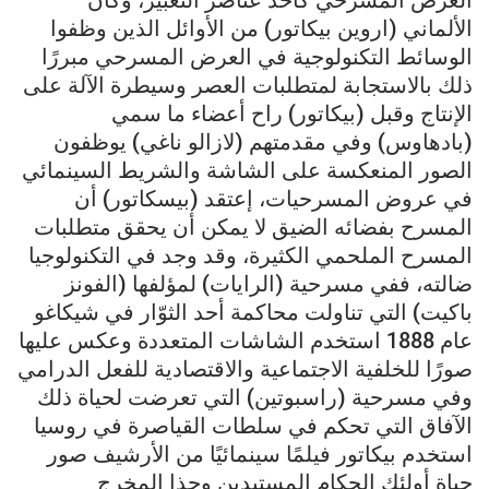
العرض المسرحي كأحد عناصر التعبير، وكان
الألماني (اروين بيكاتور) من الأوائل الذين وظفوا
الوسائط التكنولوجية في العرض المسرحي مبررًا
ذلك بالاستجابة لمتطلبات العصر وسيطرة الآلة على
الإنتاج وقبل (بيكاتور) راح أعضاء ما سمي
(بادهاوس) وفي مقدمتهم (لازالو ناغي) يوظفون
الصور المنعكسة على الشاشة والشريط السينمائي
في عروض المسرحيات، إعتقد (بيسكاتور) أن
المسرح بفضائه الضيق لا يمكن أن يحقق متطلبات
المسرح الملحمي الكثيرة، وقد وجد في التكنولوجيا
ضالته، ففي مسرحية (الرايات) لمؤلفها (الفونز
باكيت) التي تناولت محاكمة أحد الثوّار في شيكاغو
عام 1888 استخدم الشاشات المتعددة وعكس عليها
صورًا للخلفية الاجتماعية والاقتصادية للفعل الدرامي
وفي مسرحية (راسبوتين) التي تعرضت لحياة ذلك
الآفاق التي تحكم في سلطات القياصرة في روسيا
استخدم بيكاتور فيلمًا سينمائيًا من الأرشيف صور
حياة أولئك الحكام المستبدين وحذا المخرج