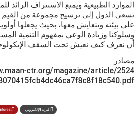
الموارد الطبيعية ويمنع الاستنزاف الزائد للم
تسعى الدول إلى ترسيخ مجموعة من القيم ت
على بيئته ويتعايش معها، بحيث يجعلها أولوية 
وسلوكنا وزيادة الوعي بمفهوم التنمية المست
أن نعرف كيف نعيش تحت السقف الإيكولوجي،
مصادر
w.maan-ctr.org/magazine/article/2524/
83e3070415fcb4dc46ca7f8c8f18c540.pdf
البريد الإلكتروني
nterest